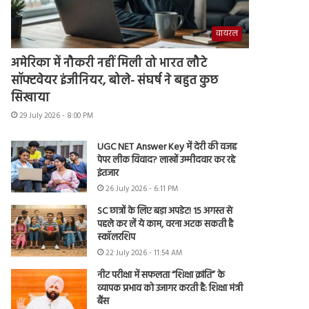
वायरल
अमेरिका में नौकरी नहीं मिली तो भारत लौटे
सॉफ्टवेयर इंजीनियर, बोले- संघर्ष ने बहुत कुछ
सिखाया
29 July 2026 - 8:00 PM
UGC NET Answer Key में देरी की वजह
पेपर लीक विवाद? लाखों उम्मीदवार कर रहे
इंतजार
26 July 2026 - 6:11 PM
SC छात्रों के लिए बड़ा अपडेट! 15 अगस्त से
पहले कर लें ये काम, वरना अटक सकती है
स्कॉलरशिप
22 July 2026 - 11:54 AM
नीट परीक्षा में सफलता “शिक्षा क्रांति” के
व्यापक प्रभाव को उजागर करती है: शिक्षा मंत्री
बैंस