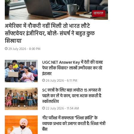
वायरल
अमेरिका में नौकरी नहीं मिली तो भारत लौटे
सॉफ्टवेयर इंजीनियर, बोले- संघर्ष ने बहुत कुछ
सिखाया
29 July 2026 - 8:00 PM
UGC NET Answer Key में देरी की वजह
पेपर लीक विवाद? लाखों उम्मीदवार कर रहे
इंतजार
26 July 2026 - 6:11 PM
SC छात्रों के लिए बड़ा अपडेट! 15 अगस्त से
पहले कर लें ये काम, वरना अटक सकती है
स्कॉलरशिप
22 July 2026 - 11:54 AM
नीट परीक्षा में सफलता “शिक्षा क्रांति” के
व्यापक प्रभाव को उजागर करती है: शिक्षा मंत्री
बैंस