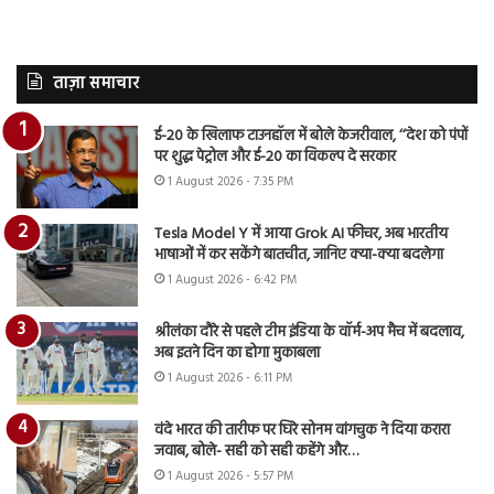
ताज़ा समाचार
ई-20 के खिलाफ टाउनहॉल में बोले केजरीवाल, ‘‘देश को पंपों
पर शुद्ध पेट्रोल और ई-20 का विकल्प दे सरकार
1 August 2026 - 7:35 PM
Tesla Model Y में आया Grok AI फीचर, अब भारतीय
भाषाओं में कर सकेंगे बातचीत, जानिए क्या-क्या बदलेगा
1 August 2026 - 6:42 PM
श्रीलंका दौरे से पहले टीम इंडिया के वॉर्म-अप मैच में बदलाव,
अब इतने दिन का होगा मुकाबला
1 August 2026 - 6:11 PM
वंदे भारत की तारीफ पर घिरे सोनम वांगचुक ने दिया करारा
जवाब, बोले- सही को सही कहेंगे और…
1 August 2026 - 5:57 PM