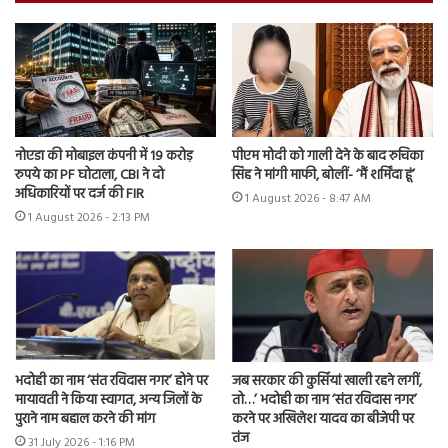
नोएडा की मोबाइल कंपनी में 19 करोड़
पीएम मोदी को गाली देने के बाद रुचिका
रुपये का PF घोटाला, CBI ने दो
सिंह ने मांगी माफी, बोलीं- ‘मैं शर्मिंदा हूं’
अधिकारियों पर दर्ज की FIR
1 August 2026 - 8:47 AM
1 August 2026 - 2:13 PM
भदोही का नाम ‘संत रविदास नगर’ होने पर
जब सरकार की कुर्सियां खाली रहने लगीं,
मायावती ने किया स्वागत, अन्य जिलों के
तो…’ भदोही का नाम ‘संत रविदास नगर’
पुराने नाम बहाल करने की मांग
करने पर अखिलेश यादव का बीजेपी पर
तंज
31 July 2026 - 1:16 PM