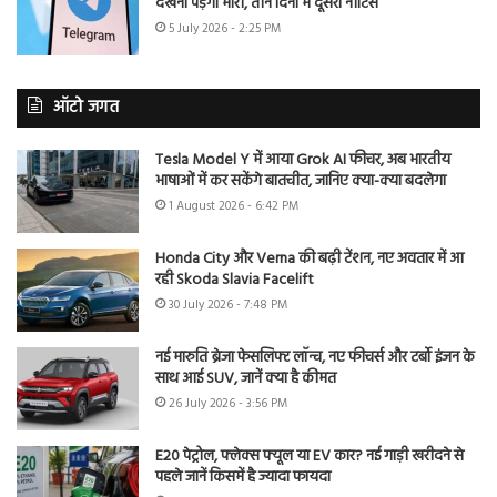
देखना पड़ेगा भारी, तीन दिनों में दूसरा नोटिस
5 July 2026 - 2:25 PM
ऑटो जगत
Tesla Model Y में आया Grok AI फीचर, अब भारतीय
भाषाओं में कर सकेंगे बातचीत, जानिए क्या-क्या बदलेगा
1 August 2026 - 6:42 PM
Honda City और Verna की बढ़ी टेंशन, नए अवतार में आ
रही Skoda Slavia Facelift
30 July 2026 - 7:48 PM
नई मारुति ब्रेजा फेसलिफ्ट लॉन्च, नए फीचर्स और टर्बो इंजन के
साथ आई SUV, जानें क्या है कीमत
26 July 2026 - 3:56 PM
E20 पेट्रोल, फ्लेक्स फ्यूल या EV कार? नई गाड़ी खरीदने से
पहले जानें किसमें है ज्यादा फायदा