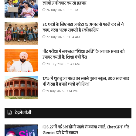
लाखों उम्मीदवार कर रहे इंतजार
26 July 2026 - 6:11 PM
SC छात्रों के लिए बड़ा अपडेट! 15 अगस्त से पहले कर लें ये
काम, वरना अटक सकती है स्कॉलरशिप
22 July 2026 - 11:54 AM
नीट परीक्षा में सफलता “शिक्षा क्रांति” के व्यापक प्रभाव को
उजागर करती है: शिक्षा मंत्री बैंस
20 July 2026 - 11:43 AM
1715 में शुरू हुआ भारत का सबसे पुराना स्कूल, 300 साल बाद
भी दे रहा है हजारों छात्रों को शिक्षा
19 July 2026 - 7:14 PM
टेक्नोलॉजी
iOS 27 में नई Siri होगी पहले से ज्यादा स्मार्ट, ChatGPT और
Gemini को देगी टक्कर