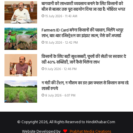
बागवानी को लाभकारी व्यवसाय बनाने के लिए किसानों को
बीज से बाजार तक पूरा सहयोग दिया जा रहा है: मोहिंदर भगत
15 July 2026 - 11:43 AM
Farmers ID Card बनेगा किसानों की पहचान, मिलेंगे भरपूर
लाभ, बार-बार रजिस्ट्रेशन का झंझट खत्म, ऐसे करें अप्लाई
10 July 2026 - 12:42 PM
किसानों के लिए बड़ी खुशखबरी, फूलों की खेती पर सरकार दे
रही 40% सब्सिडी, जानें कैसे मिलेगा लाभ
9 July 2026 - 12:46 PM
न मंडी की टेंशन, न मौसम का डर! इस फसल से किसान कमा रहे
लाखों रुपये
8 July 2026 - 6:07 PM
© Copyright 2026, All Rights Reserved to HindiKhabar.Com
Website Developed by
Prabhat Media Creations