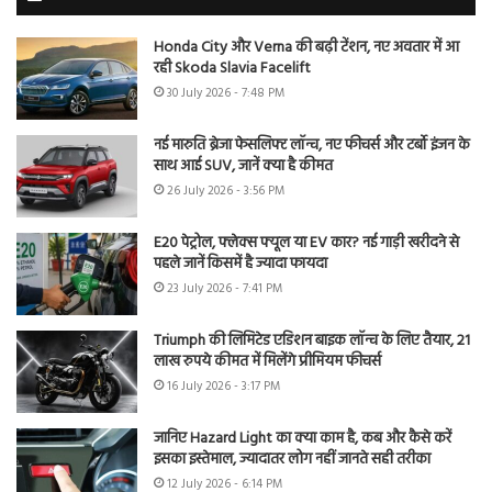
Honda City और Verna की बढ़ी टेंशन, नए अवतार में आ
रही Skoda Slavia Facelift
30 July 2026 - 7:48 PM
नई मारुति ब्रेजा फेसलिफ्ट लॉन्च, नए फीचर्स और टर्बो इंजन के
साथ आई SUV, जानें क्या है कीमत
26 July 2026 - 3:56 PM
E20 पेट्रोल, फ्लेक्स फ्यूल या EV कार? नई गाड़ी खरीदने से
पहले जानें किसमें है ज्यादा फायदा
23 July 2026 - 7:41 PM
Triumph की लिमिटेड एडिशन बाइक लॉन्च के लिए तैयार, 21
लाख रुपये कीमत में मिलेंगे प्रीमियम फीचर्स
16 July 2026 - 3:17 PM
जानिए Hazard Light का क्या काम है, कब और कैसे करें
इसका इस्तेमाल, ज्यादातर लोग नहीं जानते सही तरीका
12 July 2026 - 6:14 PM