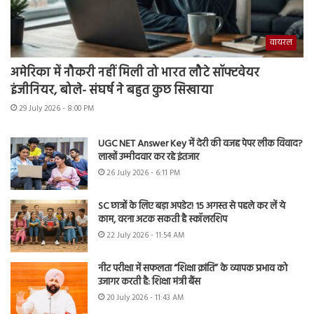
वायरल
अमेरिका में नौकरी नहीं मिली तो भारत लौटे सॉफ्टवेयर
इंजीनियर, बोले- संघर्ष ने बहुत कुछ सिखाया
29 July 2026 - 8:00 PM
UGC NET Answer Key में देरी की वजह पेपर लीक विवाद?
लाखों उम्मीदवार कर रहे इंतजार
26 July 2026 - 6:11 PM
SC छात्रों के लिए बड़ा अपडेट! 15 अगस्त से पहले कर लें ये
काम, वरना अटक सकती है स्कॉलरशिप
22 July 2026 - 11:54 AM
नीट परीक्षा में सफलता “शिक्षा क्रांति” के व्यापक प्रभाव को
उजागर करती है: शिक्षा मंत्री बैंस
20 July 2026 - 11:43 AM