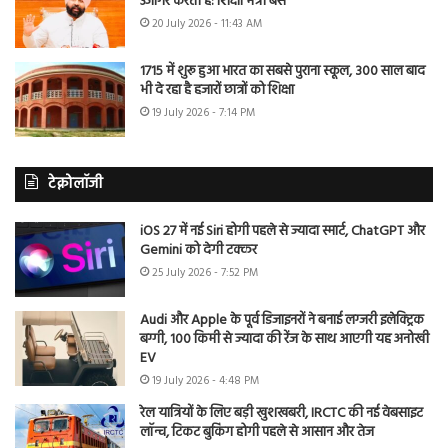
उजागर करती है: शिक्षा मंत्री बैंस
20 July 2026 - 11:43 AM
1715 में शुरू हुआ भारत का सबसे पुराना स्कूल, 300 साल बाद
भी दे रहा है हजारों छात्रों को शिक्षा
19 July 2026 - 7:14 PM
टेक्नोलॉजी
iOS 27 में नई Siri होगी पहले से ज्यादा स्मार्ट, ChatGPT और
Gemini को देगी टक्कर
25 July 2026 - 7:52 PM
Audi और Apple के पूर्व डिजाइनरों ने बनाई लग्जरी इलेक्ट्रिक
बग्गी, 100 किमी से ज्यादा की रेंज के साथ आएगी यह अनोखी
EV
19 July 2026 - 4:48 PM
रेल यात्रियों के लिए बड़ी खुशखबरी, IRCTC की नई वेबसाइट
लॉन्च, टिकट बुकिंग होगी पहले से आसान और तेज