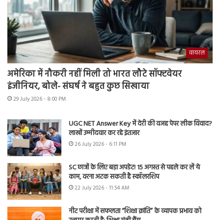
वायरल
अमेरिका में नौकरी नहीं मिली तो भारत लौटे सॉफ्टवेयर
इंजीनियर, बोले- संघर्ष ने बहुत कुछ सिखाया
29 July 2026 - 8:00 PM
UGC NET Answer Key में देरी की वजह पेपर लीक विवाद?
लाखों उम्मीदवार कर रहे इंतजार
26 July 2026 - 6:11 PM
SC छात्रों के लिए बड़ा अपडेट! 15 अगस्त से पहले कर लें ये
काम, वरना अटक सकती है स्कॉलरशिप
22 July 2026 - 11:54 AM
नीट परीक्षा में सफलता “शिक्षा क्रांति” के व्यापक प्रभाव को