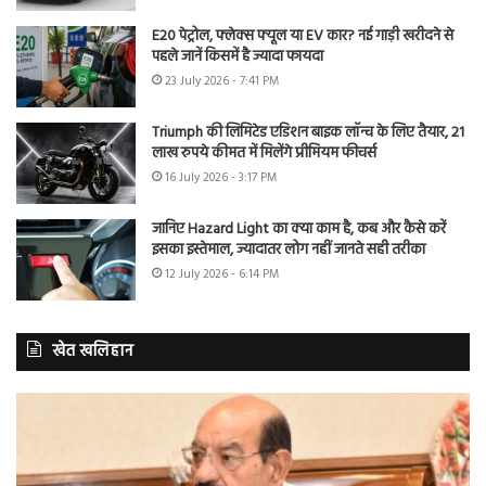
E20 पेट्रोल, फ्लेक्स फ्यूल या EV कार? नई गाड़ी खरीदने से
पहले जानें किसमें है ज्यादा फायदा
23 July 2026 - 7:41 PM
Triumph की लिमिटेड एडिशन बाइक लॉन्च के लिए तैयार, 21
लाख रुपये कीमत में मिलेंगे प्रीमियम फीचर्स
16 July 2026 - 3:17 PM
जानिए Hazard Light का क्या काम है, कब और कैसे करें
इसका इस्तेमाल, ज्यादातर लोग नहीं जानते सही तरीका
12 July 2026 - 6:14 PM
खेत खलिहान