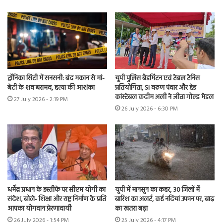
ट्रॉनिका सिटी में सनसनी: बंद मकान से मां-
यूपी पुलिस बैडमिंटन एवं टेबल टेनिस
बेटी के शव बरामद, हत्या की आशंका
प्रतियोगिता, SI वरुण पंवार और हेड
कांस्टेबल कदीम अली ने जीता गोल्ड मेडल
27 July 2026 - 2:19 PM
26 July 2026 - 6:30 PM
धर्मेंद्र प्रधान के इस्तीफे पर सीएम योगी का
यूपी में मानसून का कहर, 30 जिलों में
संदेश, बोले- शिक्षा और राष्ट्र निर्माण के प्रति
बारिश का अलर्ट, कई नदियां उफान पर, बाढ़
आपका योगदान प्रेरणादायी
का खतरा बढ़ा
26 July 2026 - 1:54 PM
25 July 2026 - 4:17 PM