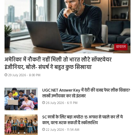
वायरल
अमेरिका में नौकरी नहीं मिली तो भारत लौटे सॉफ्टवेयर
इंजीनियर, बोले- संघर्ष ने बहुत कुछ सिखाया
29 July 2026 - 8:00 PM
UGC NET Answer Key में देरी की वजह पेपर लीक विवाद?
लाखों उम्मीदवार कर रहे इंतजार
26 July 2026 - 6:11 PM
SC छात्रों के लिए बड़ा अपडेट! 15 अगस्त से पहले कर लें ये
काम, वरना अटक सकती है स्कॉलरशिप
22 July 2026 - 11:54 AM