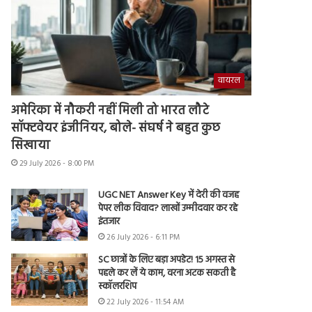
वायरल
अमेरिका में नौकरी नहीं मिली तो भारत लौटे
सॉफ्टवेयर इंजीनियर, बोले- संघर्ष ने बहुत कुछ
सिखाया
29 July 2026 - 8:00 PM
UGC NET Answer Key में देरी की वजह
पेपर लीक विवाद? लाखों उम्मीदवार कर रहे
इंतजार
26 July 2026 - 6:11 PM
SC छात्रों के लिए बड़ा अपडेट! 15 अगस्त से
पहले कर लें ये काम, वरना अटक सकती है
स्कॉलरशिप
22 July 2026 - 11:54 AM