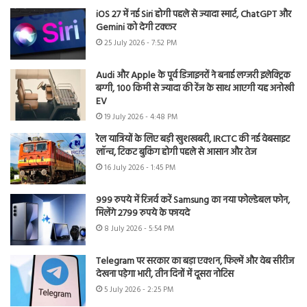
iOS 27 में नई Siri होगी पहले से ज्यादा स्मार्ट, ChatGPT और
Gemini को देगी टक्कर
25 July 2026 - 7:52 PM
Audi और Apple के पूर्व डिजाइनरों ने बनाई लग्जरी इलेक्ट्रिक
बग्गी, 100 किमी से ज्यादा की रेंज के साथ आएगी यह अनोखी
EV
19 July 2026 - 4:48 PM
रेल यात्रियों के लिए बड़ी खुशखबरी, IRCTC की नई वेबसाइट
लॉन्च, टिकट बुकिंग होगी पहले से आसान और तेज
16 July 2026 - 1:45 PM
999 रुपये में रिजर्व करें Samsung का नया फोल्डेबल फोन,
मिलेंगे 2799 रुपये के फायदे
8 July 2026 - 5:54 PM
Telegram पर सरकार का बड़ा एक्शन, फिल्में और वेब सीरीज
देखना पड़ेगा भारी, तीन दिनों में दूसरा नोटिस
5 July 2026 - 2:25 PM