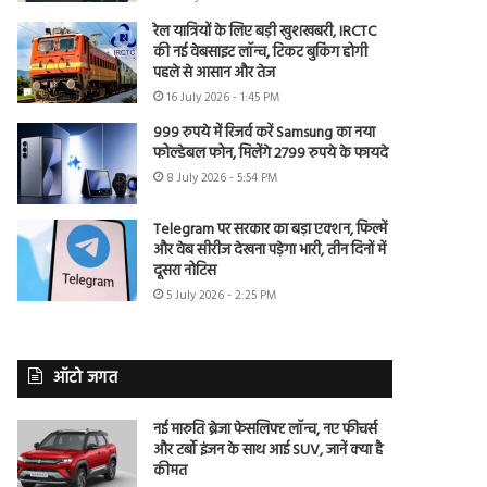
रेल यात्रियों के लिए बड़ी खुशखबरी, IRCTC
की नई वेबसाइट लॉन्च, टिकट बुकिंग होगी
पहले से आसान और तेज
16 July 2026 - 1:45 PM
999 रुपये में रिजर्व करें Samsung का नया
फोल्डेबल फोन, मिलेंगे 2799 रुपये के फायदे
8 July 2026 - 5:54 PM
Telegram पर सरकार का बड़ा एक्शन, फिल्में
और वेब सीरीज देखना पड़ेगा भारी, तीन दिनों में
दूसरा नोटिस
5 July 2026 - 2:25 PM
ऑटो जगत
नई मारुति ब्रेजा फेसलिफ्ट लॉन्च, नए फीचर्स
और टर्बो इंजन के साथ आई SUV, जानें क्या है
कीमत