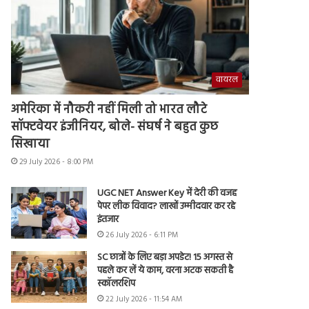
वायरल
अमेरिका में नौकरी नहीं मिली तो भारत लौटे
सॉफ्टवेयर इंजीनियर, बोले- संघर्ष ने बहुत कुछ
सिखाया
29 July 2026 - 8:00 PM
UGC NET Answer Key में देरी की वजह
पेपर लीक विवाद? लाखों उम्मीदवार कर रहे
इंतजार
26 July 2026 - 6:11 PM
SC छात्रों के लिए बड़ा अपडेट! 15 अगस्त से
पहले कर लें ये काम, वरना अटक सकती है
स्कॉलरशिप
22 July 2026 - 11:54 AM