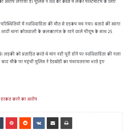
ा आरोप लगाया है। पुलिस ने शव को कब्जे में लेकर पोस्टमार्टम के लिए
परिस्थितियों में नवविवाहिता की मौत से हड़कंप मच गया। बतादे की खागा
ी की शादी थाना कोतवाली के कलक्टरगंज के रहने वाले पीयूष के साथ 25
। लड़की को प्रताड़ित करते थे मांग नही पूरी होने पर नवविवाहिता की गला
बाद मौके पर पहुंची पुलिस ने डेडबॉडी का पंचायतनामा भरते हुए
्लील हरकत करने का आरोप
In
Tumblr
Pinterest
Reddit
VKontakte
Share via Email
Print