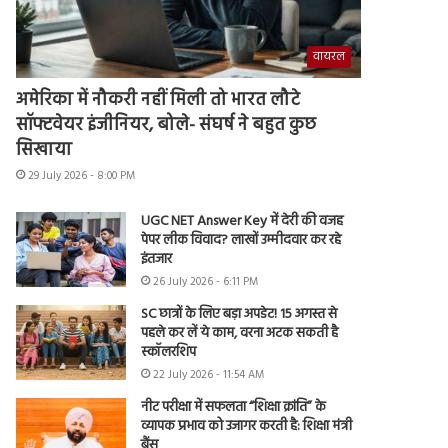
वायरल
अमेरिका में नौकरी नहीं मिली तो भारत लौटे
सॉफ्टवेयर इंजीनियर, बोले- संघर्ष ने बहुत कुछ
सिखाया
29 July 2026 - 8:00 PM
UGC NET Answer Key में देरी की वजह
पेपर लीक विवाद? लाखों उम्मीदवार कर रहे
इंतजार
26 July 2026 - 6:11 PM
SC छात्रों के लिए बड़ा अपडेट! 15 अगस्त से
पहले कर लें ये काम, वरना अटक सकती है
स्कॉलरशिप
22 July 2026 - 11:54 AM
नीट परीक्षा में सफलता “शिक्षा क्रांति” के
व्यापक प्रभाव को उजागर करती है: शिक्षा मंत्री
बैंस