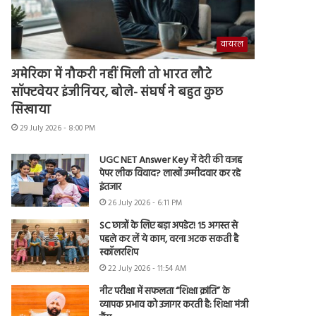
वायरल
अमेरिका में नौकरी नहीं मिली तो भारत लौटे
सॉफ्टवेयर इंजीनियर, बोले- संघर्ष ने बहुत कुछ
सिखाया
29 July 2026 - 8:00 PM
UGC NET Answer Key में देरी की वजह
पेपर लीक विवाद? लाखों उम्मीदवार कर रहे
इंतजार
26 July 2026 - 6:11 PM
SC छात्रों के लिए बड़ा अपडेट! 15 अगस्त से
पहले कर लें ये काम, वरना अटक सकती है
स्कॉलरशिप
22 July 2026 - 11:54 AM
नीट परीक्षा में सफलता “शिक्षा क्रांति” के
व्यापक प्रभाव को उजागर करती है: शिक्षा मंत्री