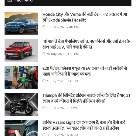
ऑटो जगत
Honda City और Verna की बढ़ी टेंशन, नए अवतार में आ
रही Skoda Slavia Facelift
30 July 2026 - 7:48 PM
नई मारुति ब्रेजा फेसलिफ्ट लॉन्च, नए फीचर्स और टर्बो इंजन के
साथ आई SUV, जानें क्या है कीमत
26 July 2026 - 3:56 PM
E20 पेट्रोल, फ्लेक्स फ्यूल या EV कार? नई गाड़ी खरीदने से
पहले जानें किसमें है ज्यादा फायदा
23 July 2026 - 7:41 PM
Triumph की लिमिटेड एडिशन बाइक लॉन्च के लिए तैयार, 21
लाख रुपये कीमत में मिलेंगे प्रीमियम फीचर्स
16 July 2026 - 3:17 PM
जानिए Hazard Light का क्या काम है, कब और कैसे करें
इसका इस्तेमाल, ज्यादातर लोग नहीं जानते सही तरीका
12 July 2026 - 6:14 PM