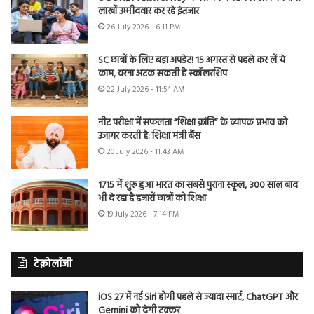
लाखों उम्मीदवार कर रहे इंतजार
26 July 2026 - 6:11 PM
SC छात्रों के लिए बड़ा अपडेट! 15 अगस्त से पहले कर लें ये
काम, वरना अटक सकती है स्कॉलरशिप
22 July 2026 - 11:54 AM
नीट परीक्षा में सफलता “शिक्षा क्रांति” के व्यापक प्रभाव को
उजागर करती है: शिक्षा मंत्री बैंस
20 July 2026 - 11:43 AM
1715 में शुरू हुआ भारत का सबसे पुराना स्कूल, 300 साल बाद
भी दे रहा है हजारों छात्रों को शिक्षा
19 July 2026 - 7:14 PM
टेक्नोलॉजी
iOS 27 में नई Siri होगी पहले से ज्यादा स्मार्ट, ChatGPT और
Gemini को देगी टक्कर