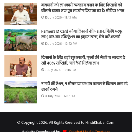
बागवानी को लाभकारी व्यवसाय बनाने के लिए किसानों को
बीज से बाजार तक पूरा सहयोग दिया जा रहा है: मोहिंदर भगत
15 July 2026 - 11:43 AM
Farmers ID Card बनेगा किसानों की पहचान, मिलेंगे भरपूर
लाभ, बार-बार रजिस्ट्रेशन का झंझट खत्म, ऐसे करें अप्लाई
10 July 2026 - 12:42 PM
किसानों के लिए बड़ी खुशखबरी, फूलों की खेती पर सरकार दे
रही 40% सब्सिडी, जानें कैसे मिलेगा लाभ
9 July 2026 - 12:46 PM
न मंडी की टेंशन, न मौसम का डर! इस फसल से किसान कमा रहे
लाखों रुपये
8 July 2026 - 6:07 PM
© Copyright 2026, All Rights Reserved to HindiKhabar.Com