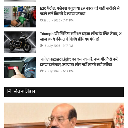
E20 पेट्रोल, फ्लेक्स फ्यूल या EV कार? नई गाड़ी खरीदने से
पहले जानें किसमें है ज्यादा फायदा
23 July 2026 - 7:41 PM
Triumph की लिमिटेड एडिशन बाइक लॉन्च के लिए तैयार, 21
लाख रुपये कीमत में मिलेंगे प्रीमियम फीचर्स
16 July 2026 - 3:17 PM
जानिए Hazard Light का क्या काम है, कब और कैसे करें
इसका इस्तेमाल, ज्यादातर लोग नहीं जानते सही तरीका
12 July 2026 - 6:14 PM
खेत खलिहान