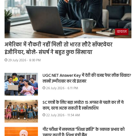
वायरल
अमेरिका में नौकरी नहीं मिली तो भारत लौटे सॉफ्टवेयर
इंजीनियर, बोले- संघर्ष ने बहुत कुछ सिखाया
29 July 2026 - 8:00 PM
UGC NET Answer Key में देरी की वजह पेपर लीक विवाद?
लाखों उम्मीदवार कर रहे इंतजार
26 July 2026 - 6:11 PM
SC छात्रों के लिए बड़ा अपडेट! 15 अगस्त से पहले कर लें ये
काम, वरना अटक सकती है स्कॉलरशिप
22 July 2026 - 11:54 AM
नीट परीक्षा में सफलता “शिक्षा क्रांति” के व्यापक प्रभाव को
उजागर करती है: शिक्षा मंत्री बैंस