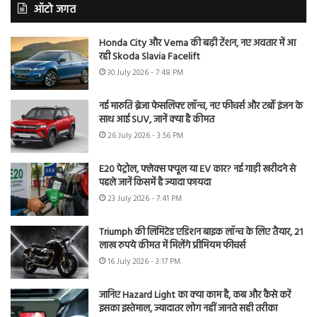
ऑटो जगत
Honda City और Verna की बढ़ी टेंशन, नए अवतार में आ
रही Skoda Slavia Facelift
30 July 2026 - 7:48 PM
नई मारुति ब्रेजा फेसलिफ्ट लॉन्च, नए फीचर्स और टर्बो इंजन के
साथ आई SUV, जानें क्या है कीमत
26 July 2026 - 3:56 PM
E20 पेट्रोल, फ्लेक्स फ्यूल या EV कार? नई गाड़ी खरीदने से
पहले जानें किसमें है ज्यादा फायदा
23 July 2026 - 7:41 PM
Triumph की लिमिटेड एडिशन बाइक लॉन्च के लिए तैयार, 21
लाख रुपये कीमत में मिलेंगे प्रीमियम फीचर्स
16 July 2026 - 3:17 PM
जानिए Hazard Light का क्या काम है, कब और कैसे करें
इसका इस्तेमाल, ज्यादातर लोग नहीं जानते सही तरीका