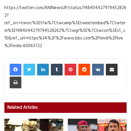
https://twitter.com/ANINewsUP/status/148404427979452826
2?
ref_src=twsrc%5Etfw%7Ctwcamp%5Etweetembed%7Ctwter
m%5E1484044279794528262%7Ctwgr%5E%7Ctwcon%5Es1_c
10&ref_url=https%3A%2F%2Fwww.bbc.com%2Fhindi%2Flive
%2Findia-60063722
LinkedIn
Tumblr
Pinterest
Reddit
VKontakte
Share via Email
Print
Related Articles