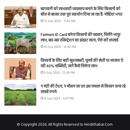
बागवानी को लाभकारी व्यवसाय बनाने के लिए किसानों को
बीज से बाजार तक पूरा सहयोग दिया जा रहा है: मोहिंदर भगत
15 July 2026 - 11:43 AM
Farmers ID Card बनेगा किसानों की पहचान, मिलेंगे भरपूर
लाभ, बार-बार रजिस्ट्रेशन का झंझट खत्म, ऐसे करें अप्लाई
10 July 2026 - 12:42 PM
किसानों के लिए बड़ी खुशखबरी, फूलों की खेती पर सरकार दे
रही 40% सब्सिडी, जानें कैसे मिलेगा लाभ
9 July 2026 - 12:46 PM
न मंडी की टेंशन, न मौसम का डर! इस फसल से किसान कमा रहे
लाखों रुपये
8 July 2026 - 6:07 PM
© Copyright 2026, All Rights Reserved to HindiKhabar.Com