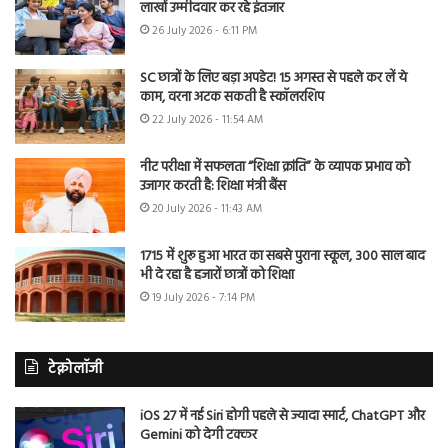
लाखों उम्मीदवार कर रहे इंतजार
26 July 2026 - 6:11 PM
SC छात्रों के लिए बड़ा अपडेट! 15 अगस्त से पहले कर लें ये
काम, वरना अटक सकती है स्कॉलरशिप
22 July 2026 - 11:54 AM
नीट परीक्षा में सफलता “शिक्षा क्रांति” के व्यापक प्रभाव को
उजागर करती है: शिक्षा मंत्री बैंस
20 July 2026 - 11:43 AM
1715 में शुरू हुआ भारत का सबसे पुराना स्कूल, 300 साल बाद
भी दे रहा है हजारों छात्रों को शिक्षा
19 July 2026 - 7:14 PM
टेक्नोलॉजी
iOS 27 में नई Siri होगी पहले से ज्यादा स्मार्ट, ChatGPT और
Gemini को देगी टक्कर