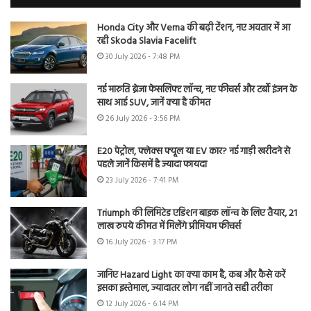
Honda City और Verna की बढ़ी टेंशन, नए अवतार में आ
रही Skoda Slavia Facelift
30 July 2026 - 7:48 PM
नई मारुति ब्रेजा फेसलिफ्ट लॉन्च, नए फीचर्स और टर्बो इंजन के
साथ आई SUV, जानें क्या है कीमत
26 July 2026 - 3:56 PM
E20 पेट्रोल, फ्लेक्स फ्यूल या EV कार? नई गाड़ी खरीदने से
पहले जानें किसमें है ज्यादा फायदा
23 July 2026 - 7:41 PM
Triumph की लिमिटेड एडिशन बाइक लॉन्च के लिए तैयार, 21
लाख रुपये कीमत में मिलेंगे प्रीमियम फीचर्स
16 July 2026 - 3:17 PM
जानिए Hazard Light का क्या काम है, कब और कैसे करें
इसका इस्तेमाल, ज्यादातर लोग नहीं जानते सही तरीका
12 July 2026 - 6:14 PM