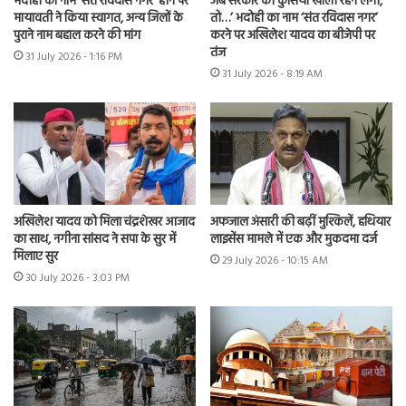
भदोही का नाम ‘संत रविदास नगर’ होने पर
जब सरकार की कुर्सियां खाली रहने लगीं,
मायावती ने किया स्वागत, अन्य जिलों के
तो…’ भदोही का नाम ‘संत रविदास नगर’
पुराने नाम बहाल करने की मांग
करने पर अखिलेश यादव का बीजेपी पर
तंज
31 July 2026 - 1:16 PM
31 July 2026 - 8:19 AM
अखिलेश यादव को मिला चंद्रशेखर आजाद
अफजाल अंसारी की बढ़ीं मुश्किलें, हथियार
का साथ, नगीना सांसद ने सपा के सुर में
लाइसेंस मामले में एक और मुकदमा दर्ज
मिलाए सुर
29 July 2026 - 10:15 AM
30 July 2026 - 3:03 PM