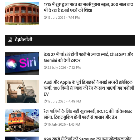
1715 में शुरू हुआ भारत का सबसे पुराना स्कूल, 300 साल बाद
भी दे रहा है हजारों छात्रों को शिक्षा
19 July 2026 - 7:14 PM
टेक्नोलॉजी
iOS 27 में नई Siri होगी पहले से ज्यादा स्मार्ट, ChatGPT और
Gemini को देगी टक्कर
25 July 2026 - 7:52 PM
Audi और Apple के पूर्व डिजाइनरों ने बनाई लग्जरी इलेक्ट्रिक
बग्गी, 100 किमी से ज्यादा की रेंज के साथ आएगी यह अनोखी
EV
19 July 2026 - 4:48 PM
रेल यात्रियों के लिए बड़ी खुशखबरी, IRCTC की नई वेबसाइट
लॉन्च, टिकट बुकिंग होगी पहले से आसान और तेज
16 July 2026 - 1:45 PM
999 रुपये में रिजर्व करें Samsung का नया फोल्डेबल फोन,