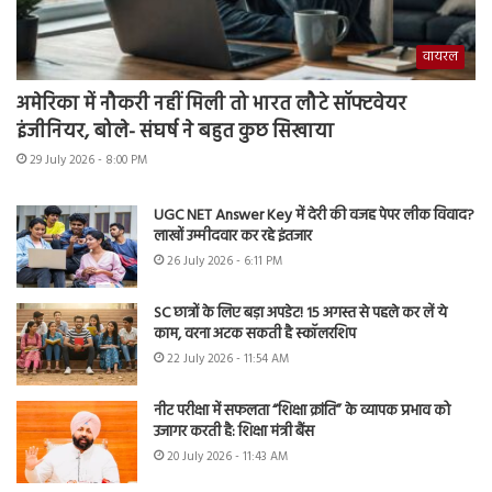
वायरल
अमेरिका में नौकरी नहीं मिली तो भारत लौटे सॉफ्टवेयर
इंजीनियर, बोले- संघर्ष ने बहुत कुछ सिखाया
29 July 2026 - 8:00 PM
UGC NET Answer Key में देरी की वजह पेपर लीक विवाद?
लाखों उम्मीदवार कर रहे इंतजार
26 July 2026 - 6:11 PM
SC छात्रों के लिए बड़ा अपडेट! 15 अगस्त से पहले कर लें ये
काम, वरना अटक सकती है स्कॉलरशिप
22 July 2026 - 11:54 AM
नीट परीक्षा में सफलता “शिक्षा क्रांति” के व्यापक प्रभाव को
उजागर करती है: शिक्षा मंत्री बैंस
20 July 2026 - 11:43 AM