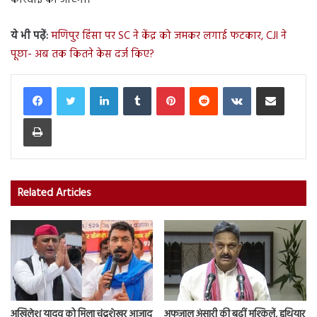
कार्रवाई की जाएगी।
ये भी पढ़ें:
मणिपुर हिंसा पर SC ने केंद्र को जमकर लगाई फटकार, CJI ने
पूछा- अब तक कितने केस दर्ज किए?
LinkedIn
Tumblr
Pinterest
Reddit
VKontakte
Share via Email
Print
Related Articles
अखिलेश यादव को मिला चंद्रशेखर आजाद
अफजाल अंसारी की बढ़ीं मुश्किलें, हथियार