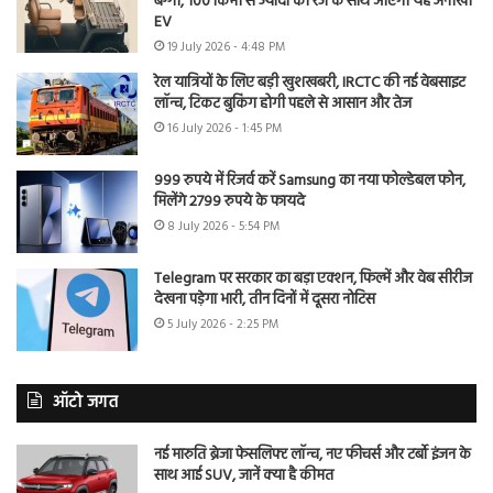
बग्गी, 100 किमी से ज्यादा की रेंज के साथ आएगी यह अनोखी
EV
19 July 2026 - 4:48 PM
रेल यात्रियों के लिए बड़ी खुशखबरी, IRCTC की नई वेबसाइट
लॉन्च, टिकट बुकिंग होगी पहले से आसान और तेज
16 July 2026 - 1:45 PM
999 रुपये में रिजर्व करें Samsung का नया फोल्डेबल फोन,
मिलेंगे 2799 रुपये के फायदे
8 July 2026 - 5:54 PM
Telegram पर सरकार का बड़ा एक्शन, फिल्में और वेब सीरीज
देखना पड़ेगा भारी, तीन दिनों में दूसरा नोटिस
5 July 2026 - 2:25 PM
ऑटो जगत
नई मारुति ब्रेजा फेसलिफ्ट लॉन्च, नए फीचर्स और टर्बो इंजन के
साथ आई SUV, जानें क्या है कीमत