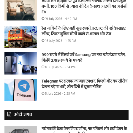
Audi और Apple के पूर्व डिजाइनरों ने बनाई लग्जरी इलेक्ट्रिक
बग्गी, 100 किमी से ज्यादा की रेंज के साथ आएगी यह अनोखी
EV
19 July 2026 - 4:48 PM
रेल यात्रियों के लिए बड़ी खुशखबरी, IRCTC की नई वेबसाइट
लॉन्च, टिकट बुकिंग होगी पहले से आसान और तेज
16 July 2026 - 1:45 PM
999 रुपये में रिजर्व करें Samsung का नया फोल्डेबल फोन,
मिलेंगे 2799 रुपये के फायदे
8 July 2026 - 5:54 PM
Telegram पर सरकार का बड़ा एक्शन, फिल्में और वेब सीरीज
देखना पड़ेगा भारी, तीन दिनों में दूसरा नोटिस
5 July 2026 - 2:25 PM
ऑटो जगत
नई मारुति ब्रेजा फेसलिफ्ट लॉन्च, नए फीचर्स और टर्बो इंजन के