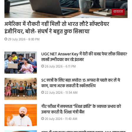
वायरल
अमेरिका में नौकरी नहीं मिली तो भारत लौटे सॉफ्टवेयर
इंजीनियर, बोले- संघर्ष ने बहुत कुछ सिखाया
29 July 2026 - 8:00 PM
UGC NET Answer Key में देरी की वजह पेपर लीक विवाद?
लाखों उम्मीदवार कर रहे इंतजार
26 July 2026 - 6:11 PM
SC छात्रों के लिए बड़ा अपडेट! 15 अगस्त से पहले कर लें ये
काम, वरना अटक सकती है स्कॉलरशिप
22 July 2026 - 11:54 AM
नीट परीक्षा में सफलता “शिक्षा क्रांति” के व्यापक प्रभाव को
उजागर करती है: शिक्षा मंत्री बैंस
20 July 2026 - 11:43 AM