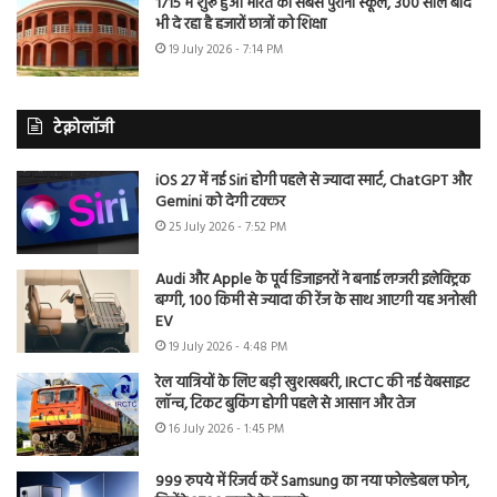
1715 में शुरू हुआ भारत का सबसे पुराना स्कूल, 300 साल बाद
भी दे रहा है हजारों छात्रों को शिक्षा
19 July 2026 - 7:14 PM
टेक्नोलॉजी
iOS 27 में नई Siri होगी पहले से ज्यादा स्मार्ट, ChatGPT और
Gemini को देगी टक्कर
25 July 2026 - 7:52 PM
Audi और Apple के पूर्व डिजाइनरों ने बनाई लग्जरी इलेक्ट्रिक
बग्गी, 100 किमी से ज्यादा की रेंज के साथ आएगी यह अनोखी
EV
19 July 2026 - 4:48 PM
रेल यात्रियों के लिए बड़ी खुशखबरी, IRCTC की नई वेबसाइट
लॉन्च, टिकट बुकिंग होगी पहले से आसान और तेज
16 July 2026 - 1:45 PM
999 रुपये में रिजर्व करें Samsung का नया फोल्डेबल फोन,