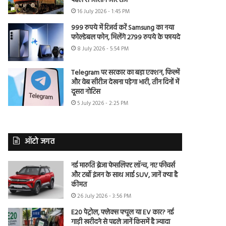
पहले से आसान और तेज
16 July 2026 - 1:45 PM
999 रुपये में रिजर्व करें Samsung का नया
फोल्डेबल फोन, मिलेंगे 2799 रुपये के फायदे
8 July 2026 - 5:54 PM
Telegram पर सरकार का बड़ा एक्शन, फिल्में
और वेब सीरीज देखना पड़ेगा भारी, तीन दिनों में
दूसरा नोटिस
5 July 2026 - 2:25 PM
ऑटो जगत
नई मारुति ब्रेजा फेसलिफ्ट लॉन्च, नए फीचर्स
और टर्बो इंजन के साथ आई SUV, जानें क्या है
कीमत
26 July 2026 - 3:56 PM
E20 पेट्रोल, फ्लेक्स फ्यूल या EV कार? नई
गाड़ी खरीदने से पहले जानें किसमें है ज्यादा