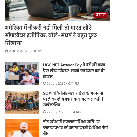
वायरल
अमेरिका में नौकरी नहीं मिली तो भारत लौटे
सॉफ्टवेयर इंजीनियर, बोले- संघर्ष ने बहुत कुछ
सिखाया
29 July 2026 - 8:00 PM
UGC NET Answer Key में देरी की वजह
पेपर लीक विवाद? लाखों उम्मीदवार कर रहे
इंतजार
26 July 2026 - 6:11 PM
SC छात्रों के लिए बड़ा अपडेट! 15 अगस्त से
पहले कर लें ये काम, वरना अटक सकती है
स्कॉलरशिप
22 July 2026 - 11:54 AM
नीट परीक्षा में सफलता “शिक्षा क्रांति” के
व्यापक प्रभाव को उजागर करती है: शिक्षा मंत्री
बैंस