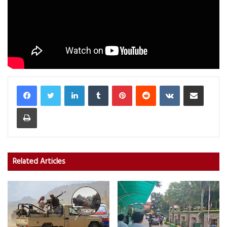
LinkedIn
Tumblr
Pinterest
Reddit
VKontakte
Share via Email
Print
Related Articles