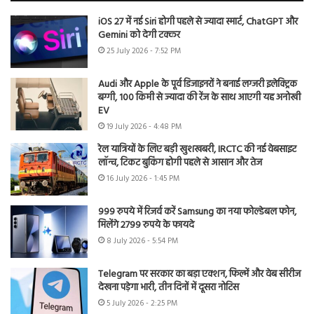
iOS 27 में नई Siri होगी पहले से ज्यादा स्मार्ट, ChatGPT और
Gemini को देगी टक्कर
25 July 2026 - 7:52 PM
Audi और Apple के पूर्व डिजाइनरों ने बनाई लग्जरी इलेक्ट्रिक
बग्गी, 100 किमी से ज्यादा की रेंज के साथ आएगी यह अनोखी
EV
19 July 2026 - 4:48 PM
रेल यात्रियों के लिए बड़ी खुशखबरी, IRCTC की नई वेबसाइट
लॉन्च, टिकट बुकिंग होगी पहले से आसान और तेज
16 July 2026 - 1:45 PM
999 रुपये में रिजर्व करें Samsung का नया फोल्डेबल फोन,
मिलेंगे 2799 रुपये के फायदे
8 July 2026 - 5:54 PM
Telegram पर सरकार का बड़ा एक्शन, फिल्में और वेब सीरीज
देखना पड़ेगा भारी, तीन दिनों में दूसरा नोटिस
5 July 2026 - 2:25 PM