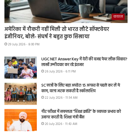
वायरल
अमेरिका में नौकरी नहीं मिली तो भारत लौटे सॉफ्टवेयर
इंजीनियर, बोले- संघर्ष ने बहुत कुछ सिखाया
29 July 2026 - 8:00 PM
UGC NET Answer Key में देरी की वजह पेपर लीक विवाद?
लाखों उम्मीदवार कर रहे इंतजार
26 July 2026 - 6:11 PM
SC छात्रों के लिए बड़ा अपडेट! 15 अगस्त से पहले कर लें ये
काम, वरना अटक सकती है स्कॉलरशिप
22 July 2026 - 11:54 AM
नीट परीक्षा में सफलता “शिक्षा क्रांति” के व्यापक प्रभाव को
उजागर करती है: शिक्षा मंत्री बैंस
20 July 2026 - 11:43 AM