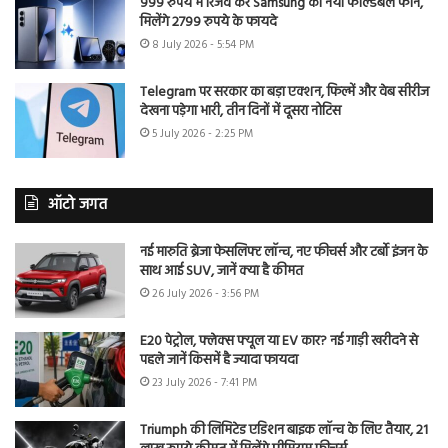
999 रुपये में रिजर्व करें Samsung का नया फोल्डेबल फोन,
मिलेंगे 2799 रुपये के फायदे
8 July 2026 - 5:54 PM
Telegram पर सरकार का बड़ा एक्शन, फिल्में और वेब सीरीज
देखना पड़ेगा भारी, तीन दिनों में दूसरा नोटिस
5 July 2026 - 2:25 PM
ऑटो जगत
नई मारुति ब्रेजा फेसलिफ्ट लॉन्च, नए फीचर्स और टर्बो इंजन के
साथ आई SUV, जानें क्या है कीमत
26 July 2026 - 3:56 PM
E20 पेट्रोल, फ्लेक्स फ्यूल या EV कार? नई गाड़ी खरीदने से
पहले जानें किसमें है ज्यादा फायदा
23 July 2026 - 7:41 PM
Triumph की लिमिटेड एडिशन बाइक लॉन्च के लिए तैयार, 21