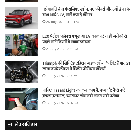
नई मारुति ब्रेजा फेसलिफ्ट लॉन्च, नए फीचर्स और टर्बो इंजन के
साथ आई SUV, जानें क्या है कीमत
26 July 2026 - 3:56 PM
E20 पेट्रोल, फ्लेक्स फ्यूल या EV कार? नई गाड़ी खरीदने से
पहले जानें किसमें है ज्यादा फायदा
23 July 2026 - 7:41 PM
Triumph की लिमिटेड एडिशन बाइक लॉन्च के लिए तैयार, 21
लाख रुपये कीमत में मिलेंगे प्रीमियम फीचर्स
16 July 2026 - 3:17 PM
जानिए Hazard Light का क्या काम है, कब और कैसे करें
इसका इस्तेमाल, ज्यादातर लोग नहीं जानते सही तरीका
12 July 2026 - 6:14 PM
खेत खलिहान