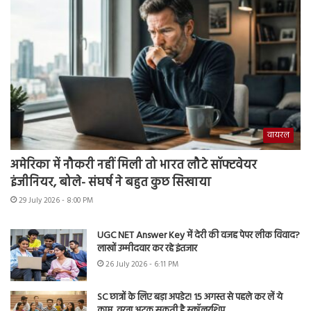
वायरल
अमेरिका में नौकरी नहीं मिली तो भारत लौटे सॉफ्टवेयर
इंजीनियर, बोले- संघर्ष ने बहुत कुछ सिखाया
29 July 2026 - 8:00 PM
UGC NET Answer Key में देरी की वजह पेपर लीक विवाद?
लाखों उम्मीदवार कर रहे इंतजार
26 July 2026 - 6:11 PM
SC छात्रों के लिए बड़ा अपडेट! 15 अगस्त से पहले कर लें ये
काम, वरना अटक सकती है स्कॉलरशिप