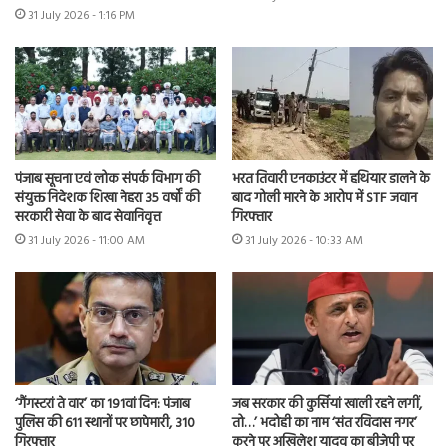
31 July 2026 - 1:16 PM
भरत तिवारी एनकाउंटर में हथियार डालने के
पंजाब सूचना एवं लोक संपर्क विभाग की
बाद गोली मारने के आरोप में STF जवान
संयुक्त निदेशक शिखा नेहरा 35 वर्षों की
गिरफ्तार
सरकारी सेवा के बाद सेवानिवृत्त
31 July 2026 - 10:33 AM
31 July 2026 - 11:00 AM
‘गैंगस्टरां ते वार’ का 191वां दिन: पंजाब
जब सरकार की कुर्सियां खाली रहने लगीं,
पुलिस की 611 स्थानों पर छापेमारी, 310
तो…’ भदोही का नाम ‘संत रविदास नगर’
गिरफ्तार
करने पर अखिलेश यादव का बीजेपी पर