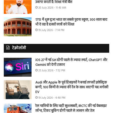
उजागर करती है: शिक्षा मंत्री बैंस
20 July 2026 - 11:43 AM
1715 में शुरू हुआ भारत का सबसे पुराना स्कूल, 300 साल बाद
भी दे रहा है हजारों छात्रों को शिक्षा
19 July 2026 - 7:14 PM
टेक्नोलॉजी
iOS 27 में नई Siri होगी पहले से ज्यादा स्मार्ट, ChatGPT और
Gemini को देगी टक्कर
25 July 2026 - 7:52 PM
Audi और Apple के पूर्व डिजाइनरों ने बनाई लग्जरी इलेक्ट्रिक
बग्गी, 100 किमी से ज्यादा की रेंज के साथ आएगी यह अनोखी
EV
19 July 2026 - 4:48 PM
रेल यात्रियों के लिए बड़ी खुशखबरी, IRCTC की नई वेबसाइट
लॉन्च, टिकट बुकिंग होगी पहले से आसान और तेज