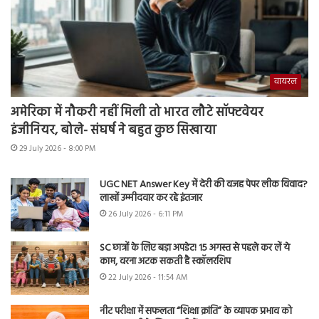
वायरल
अमेरिका में नौकरी नहीं मिली तो भारत लौटे सॉफ्टवेयर
इंजीनियर, बोले- संघर्ष ने बहुत कुछ सिखाया
29 July 2026 - 8:00 PM
UGC NET Answer Key में देरी की वजह पेपर लीक विवाद?
लाखों उम्मीदवार कर रहे इंतजार
26 July 2026 - 6:11 PM
SC छात्रों के लिए बड़ा अपडेट! 15 अगस्त से पहले कर लें ये
काम, वरना अटक सकती है स्कॉलरशिप
22 July 2026 - 11:54 AM
नीट परीक्षा में सफलता “शिक्षा क्रांति” के व्यापक प्रभाव को