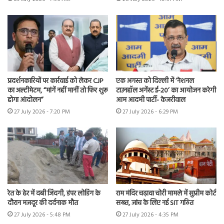
प्रदर्शनकारियों पर कार्रवाई को लेकर CJP
एक अगस्त को दिल्ली में ‘नेशनल
का अल्टीमेटम, “मांगें नहीं मानीं तो फिर शुरू
टाउनहॉल अगेंस्ट ई-20’ का आयोजन करेगी
होगा आंदोलन”
आम आदमी पार्टी- केजरीवाल
27 July 2026 - 7:20 PM
27 July 2026 - 6:29 PM
रेत के ढेर में दबी जिंदगी, डंपर लोडिंग के
राम मंदिर चढ़ावा चोरी मामले में सुप्रीम कोर्ट
दौरान मजदूर की दर्दनाक मौत
सख्त, जांच के लिए नई SIT गठित
27 July 2026 - 5:48 PM
27 July 2026 - 4:35 PM