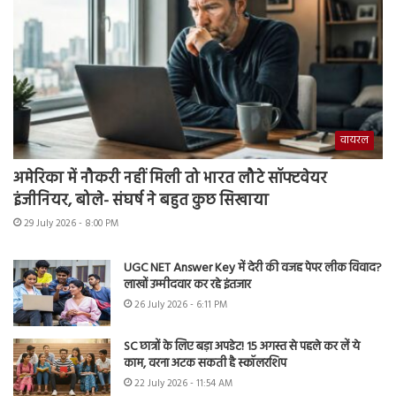
वायरल
अमेरिका में नौकरी नहीं मिली तो भारत लौटे सॉफ्टवेयर
इंजीनियर, बोले- संघर्ष ने बहुत कुछ सिखाया
29 July 2026 - 8:00 PM
UGC NET Answer Key में देरी की वजह पेपर लीक विवाद?
लाखों उम्मीदवार कर रहे इंतजार
26 July 2026 - 6:11 PM
SC छात्रों के लिए बड़ा अपडेट! 15 अगस्त से पहले कर लें ये
काम, वरना अटक सकती है स्कॉलरशिप
22 July 2026 - 11:54 AM