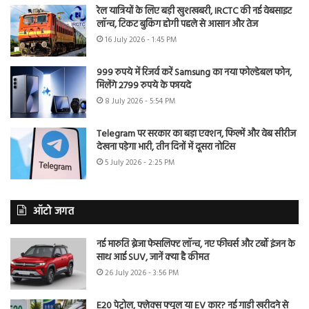
रेल यात्रियों के लिए बड़ी खुशखबरी, IRCTC की नई वेबसाइट
लॉन्च, टिकट बुकिंग होगी पहले से आसान और तेज
16 July 2026 - 1:45 PM
999 रुपये में रिजर्व करें Samsung का नया फोल्डेबल फोन,
मिलेंगे 2799 रुपये के फायदे
8 July 2026 - 5:54 PM
Telegram पर सरकार का बड़ा एक्शन, फिल्में और वेब सीरीज
देखना पड़ेगा भारी, तीन दिनों में दूसरा नोटिस
5 July 2026 - 2:25 PM
ऑटो जगत
नई मारुति ब्रेजा फेसलिफ्ट लॉन्च, नए फीचर्स और टर्बो इंजन के
साथ आई SUV, जानें क्या है कीमत
26 July 2026 - 3:56 PM
E20 पेट्रोल, फ्लेक्स फ्यूल या EV कार? नई गाड़ी खरीदने से