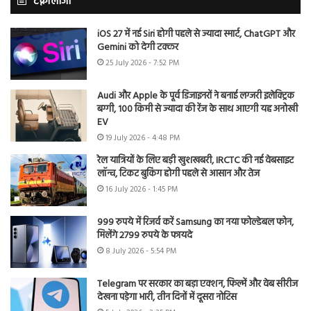
टेक्नोलॉजी
iOS 27 में नई Siri होगी पहले से ज्यादा स्मार्ट, ChatGPT और
Gemini को देगी टक्कर
25 July 2026 - 7:52 PM
Audi और Apple के पूर्व डिजाइनरों ने बनाई लग्जरी इलेक्ट्रिक
बग्गी, 100 किमी से ज्यादा की रेंज के साथ आएगी यह अनोखी
EV
19 July 2026 - 4:48 PM
रेल यात्रियों के लिए बड़ी खुशखबरी, IRCTC की नई वेबसाइट
लॉन्च, टिकट बुकिंग होगी पहले से आसान और तेज
16 July 2026 - 1:45 PM
999 रुपये में रिजर्व करें Samsung का नया फोल्डेबल फोन,
मिलेंगे 2799 रुपये के फायदे
8 July 2026 - 5:54 PM
Telegram पर सरकार का बड़ा एक्शन, फिल्में और वेब सीरीज
देखना पड़ेगा भारी, तीन दिनों में दूसरा नोटिस