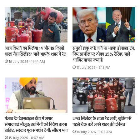
आज कितने का मिलेगा 14 और 19 किलो
समुद्री डाकू कहे जाने पर भड़के डोनाल्ड ट्रंप,
वाला गैस सिलेंडर? जानें आपके शहर में रेट
फिर ब्राजील पर ठोका 25% टैरिफ, जानें
आखिर माजरा क्या है
18 July 2026 - 11:44 AM
17 July 2026 - 6:13 PM
पंजाब के टेक्सटाइल क्षेत्र में अपार
LPG सिलेंडर के ताजा रेट जारी, बुकिंग से
संभावनाएं मौजूद; उद्यमियों को निवेश करना
पहले चेक करें अपने शहर की कीमत
चाहिए, सरकार पूरा समर्थन देगी: सीएम मान
14 July 2026 - 9:05 AM
15 July 2026 - 8:07 AM