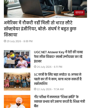
वायरल
अमेरिका में नौकरी नहीं मिली तो भारत लौटे
सॉफ्टवेयर इंजीनियर, बोले- संघर्ष ने बहुत कुछ
सिखाया
29 July 2026 - 8:00 PM
UGC NET Answer Key में देरी की वजह
पेपर लीक विवाद? लाखों उम्मीदवार कर रहे
इंतजार
26 July 2026 - 6:11 PM
SC छात्रों के लिए बड़ा अपडेट! 15 अगस्त से
पहले कर लें ये काम, वरना अटक सकती है
स्कॉलरशिप
22 July 2026 - 11:54 AM
नीट परीक्षा में सफलता “शिक्षा क्रांति” के
व्यापक प्रभाव को उजागर करती है: शिक्षा मंत्री
बैंस