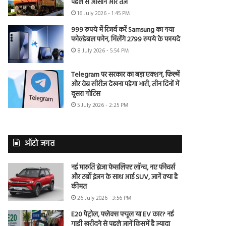
पहले से आसान और तेज
16 July 2026 - 1:45 PM
999 रुपये में रिजर्व करें Samsung का नया
फोल्डेबल फोन, मिलेंगे 2799 रुपये के फायदे
8 July 2026 - 5:54 PM
Telegram पर सरकार का बड़ा एक्शन, फिल्में
और वेब सीरीज देखना पड़ेगा भारी, तीन दिनों में
दूसरा नोटिस
5 July 2026 - 2:25 PM
ऑटो जगत
नई मारुति ब्रेजा फेसलिफ्ट लॉन्च, नए फीचर्स
और टर्बो इंजन के साथ आई SUV, जानें क्या है
कीमत
26 July 2026 - 3:56 PM
E20 पेट्रोल, फ्लेक्स फ्यूल या EV कार? नई
गाड़ी खरीदने से पहले जानें किसमें है ज्यादा