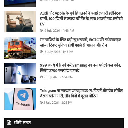
Audi और Apple के पूर्व डिजाइनरों ने बनाई लग्जरी इलेक्ट्रिक
बग्गी, 100 किमी से ज्यादा की रेंज के साथ आएगी यह अनोखी
EV
19 July 2026 - 4:48 PM
रेल यात्रियों के लिए बड़ी खुशखबरी, IRCTC की नई वेबसाइट
लॉन्च, टिकट बुकिंग होगी पहले से आसान और तेज
16 July 2026 - 1:45 PM
999 रुपये में रिजर्व करें Samsung का नया फोल्डेबल फोन,
मिलेंगे 2799 रुपये के फायदे
8 July 2026 - 5:54 PM
Telegram पर सरकार का बड़ा एक्शन, फिल्में और वेब सीरीज
देखना पड़ेगा भारी, तीन दिनों में दूसरा नोटिस
5 July 2026 - 2:25 PM
ऑटो जगत