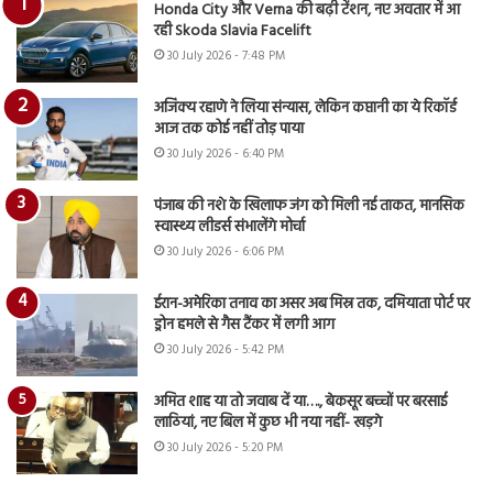
Honda City और Verna की बढ़ी टेंशन, नए अवतार में आ
रही Skoda Slavia Facelift
30 July 2026 - 7:48 PM
अजिंक्य रहाणे ने लिया संन्यास, लेकिन कप्तानी का ये रिकॉर्ड
आज तक कोई नहीं तोड़ पाया
30 July 2026 - 6:40 PM
पंजाब की नशे के खिलाफ जंग को मिली नई ताकत, मानसिक
स्वास्थ्य लीडर्स संभालेंगे मोर्चा
30 July 2026 - 6:06 PM
ईरान-अमेरिका तनाव का असर अब मिस्र तक, दमियाता पोर्ट पर
ड्रोन हमले से गैस टैंकर में लगी आग
30 July 2026 - 5:42 PM
अमित शाह या तो जवाब दें या…., बेकसूर बच्चों पर बरसाई
लाठियां, नए बिल में कुछ भी नया नहीं- खड़गे
30 July 2026 - 5:20 PM