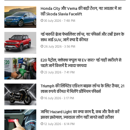
Honda City और Verna की बढ़ी टेंशन, नए अवतार में आ
रही Skoda Slavia Facelift
30 July 2026 - 7:48 PM
नई मारुति ब्रेजा फेसलिफ्ट लॉन्च, नए फीचर्स और टर्बो इंजन के
साथ आई SUV, जानें क्या है कीमत
26 July 2026 - 3:56 PM
E20 पेट्रोल, फ्लेक्स फ्यूल या EV कार? नई गाड़ी खरीदने से
पहले जानें किसमें है ज्यादा फायदा
23 July 2026 - 7:41 PM
Triumph की लिमिटेड एडिशन बाइक लॉन्च के लिए तैयार, 21
लाख रुपये कीमत में मिलेंगे प्रीमियम फीचर्स
16 July 2026 - 3:17 PM
जानिए Hazard Light का क्या काम है, कब और कैसे करें
इसका इस्तेमाल, ज्यादातर लोग नहीं जानते सही तरीका
12 July 2026 - 6:14 PM