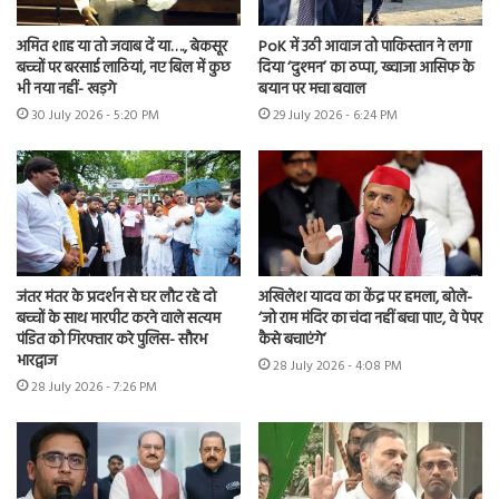
अमित शाह या तो जवाब दें या…., बेकसूर
PoK में उठी आवाज तो पाकिस्तान ने लगा
बच्चों पर बरसाई लाठियां, नए बिल में कुछ
दिया ‘दुश्मन’ का ठप्पा, ख्वाजा आसिफ के
भी नया नहीं- खड़गे
बयान पर मचा बवाल
30 July 2026 - 5:20 PM
29 July 2026 - 6:24 PM
जंतर मंतर के प्रदर्शन से घर लौट रहे दो
अखिलेश यादव का केंद्र पर हमला, बोले-
बच्चों के साथ मारपीट करने वाले सत्यम
‘जो राम मंदिर का चंदा नहीं बचा पाए, वे पेपर
पंडित को गिरफ्तार करे पुलिस- सौरभ
कैसे बचाएंगे’
भारद्वाज
28 July 2026 - 4:08 PM
28 July 2026 - 7:26 PM