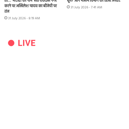
तो…’ भदोही का नाम ‘संत रविदास नगर’
धूप? जानें मौसम विभाग का ताजा अपडेट
करने पर अखिलेश यादव का बीजेपी पर
31 July 2026 - 7:41 AM
तंज
31 July 2026 - 8:19 AM