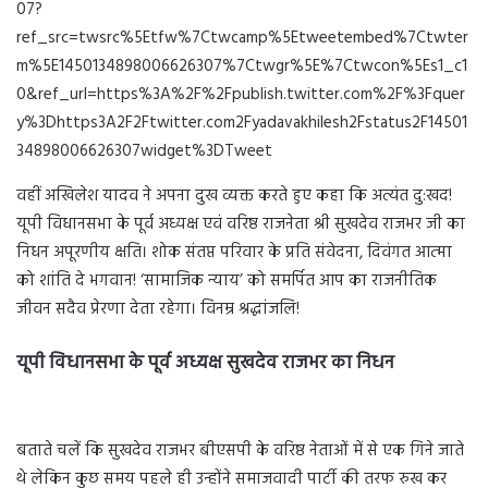
07?
ref_src=twsrc%5Etfw%7Ctwcamp%5Etweetembed%7Ctwter
m%5E1450134898006626307%7Ctwgr%5E%7Ctwcon%5Es1_c1
0&ref_url=https%3A%2F%2Fpublish.twitter.com%2F%3Fquer
y%3Dhttps3A2F2Ftwitter.com2Fyadavakhilesh2Fstatus2F14501
34898006626307widget%3DTweet
वहीं अखिलेश यादव ने अपना दुख व्यक्त करते हुए कहा कि अत्यंत दु:खद!
यूपी विधानसभा के पूर्व अध्यक्ष एवं वरिष्ठ राजनेता श्री सुखदेव राजभर जी का
निधन अपूरणीय क्षति। शोक संतप्त परिवार के प्रति संवेदना, दिवंगत आत्मा
को शांति दे भगवान! ‘सामाजिक न्याय’ को समर्पित आप का राजनीतिक
जीवन सदैव प्रेरणा देता रहेगा। विनम्र श्रद्धांजलि!
यूपी विधानसभा के पूर्व अध्यक्ष सुखदेव राजभर का निधन
बताते चलें कि सुखदेव राजभर बीएसपी के वरिष्ठ नेताओं में से एक गिने जाते
थे लेकिन कुछ समय पहले ही उन्होंने समाजवादी पार्टी की तरफ रुख कर