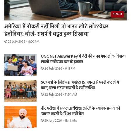
वायरल
अमेरिका में नौकरी नहीं मिली तो भारत लौटे सॉफ्टवेयर
इंजीनियर, बोले- संघर्ष ने बहुत कुछ सिखाया
29 July 2026 - 8:00 PM
UGC NET Answer Key में देरी की वजह पेपर लीक विवाद?
लाखों उम्मीदवार कर रहे इंतजार
26 July 2026 - 6:11 PM
SC छात्रों के लिए बड़ा अपडेट! 15 अगस्त से पहले कर लें ये
काम, वरना अटक सकती है स्कॉलरशिप
22 July 2026 - 11:54 AM
नीट परीक्षा में सफलता “शिक्षा क्रांति” के व्यापक प्रभाव को
उजागर करती है: शिक्षा मंत्री बैंस
20 July 2026 - 11:43 AM