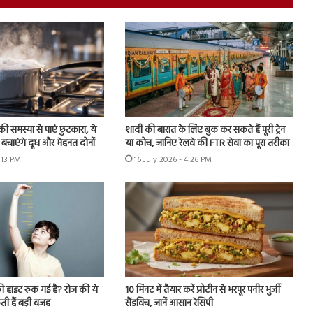
ी समस्या से पाएं छुटकारा, ये
शादी की बारात के लिए बुक कर सकते हैं पूरी ट्रेन
बचाएंगे दूध और मेहनत दोनों
या कोच, जानिए रेलवे की FTR सेवा का पूरा तरीका
6:13 PM
16 July 2026 - 4:26 PM
ी हाइट रुक गई है? रोज की ये
10 मिनट में तैयार करें प्रोटीन से भरपूर पनीर भुर्जी
ी हैं बड़ी वजह
सैंडविच, जानें आसान रेसिपी