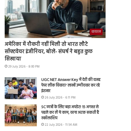
वायरल
अमेरिका में नौकरी नहीं मिली तो भारत लौटे
सॉफ्टवेयर इंजीनियर, बोले- संघर्ष ने बहुत कुछ
सिखाया
29 July 2026 - 8:00 PM
UGC NET Answer Key में देरी की वजह
पेपर लीक विवाद? लाखों उम्मीदवार कर रहे
इंतजार
26 July 2026 - 6:11 PM
SC छात्रों के लिए बड़ा अपडेट! 15 अगस्त से
पहले कर लें ये काम, वरना अटक सकती है
स्कॉलरशिप
22 July 2026 - 11:54 AM