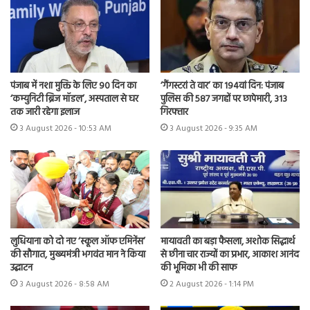
पंजाब में नशा मुक्ति के लिए 90 दिन का
‘गैंगस्टरां ते वार’ का 194वां दिन: पंजाब
‘कम्युनिटी ब्रिज मॉडल’, अस्पताल से घर
पुलिस की 587 जगहों पर छापेमारी, 313
तक जारी रहेगा इलाज
गिरफ्तार
3 August 2026 - 10:53 AM
3 August 2026 - 9:35 AM
लुधियाना को दो नए ‘स्कूल ऑफ एमिनेंस’
मायावती का बड़ा फैसला, अशोक सिद्धार्थ
की सौगात, मुख्यमंत्री भगवंत मान ने किया
से छीना चार राज्यों का प्रभार, आकाश आनंद
उद्घाटन
की भूमिका भी की साफ
3 August 2026 - 8:58 AM
2 August 2026 - 1:14 PM