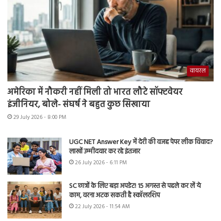
वायरल
अमेरिका में नौकरी नहीं मिली तो भारत लौटे सॉफ्टवेयर
इंजीनियर, बोले- संघर्ष ने बहुत कुछ सिखाया
29 July 2026 - 8:00 PM
UGC NET Answer Key में देरी की वजह पेपर लीक विवाद?
लाखों उम्मीदवार कर रहे इंतजार
26 July 2026 - 6:11 PM
SC छात्रों के लिए बड़ा अपडेट! 15 अगस्त से पहले कर लें ये
काम, वरना अटक सकती है स्कॉलरशिप
22 July 2026 - 11:54 AM