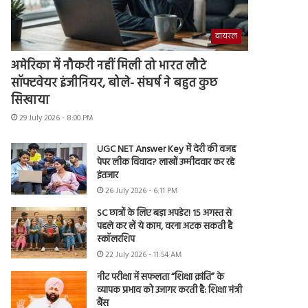
वायरल
अमेरिका में नौकरी नहीं मिली तो भारत लौटे
सॉफ्टवेयर इंजीनियर, बोले- संघर्ष ने बहुत कुछ
सिखाया
29 July 2026 - 8:00 PM
UGC NET Answer Key में देरी की वजह
पेपर लीक विवाद? लाखों उम्मीदवार कर रहे
इंतजार
26 July 2026 - 6:11 PM
SC छात्रों के लिए बड़ा अपडेट! 15 अगस्त से
पहले कर लें ये काम, वरना अटक सकती है
स्कॉलरशिप
22 July 2026 - 11:54 AM
नीट परीक्षा में सफलता “शिक्षा क्रांति” के
व्यापक प्रभाव को उजागर करती है: शिक्षा मंत्री
बैंस