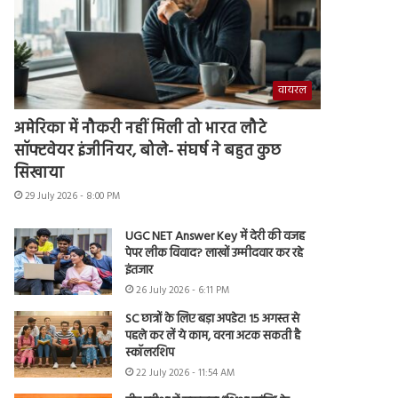
वायरल
अमेरिका में नौकरी नहीं मिली तो भारत लौटे
सॉफ्टवेयर इंजीनियर, बोले- संघर्ष ने बहुत कुछ
सिखाया
29 July 2026 - 8:00 PM
UGC NET Answer Key में देरी की वजह
पेपर लीक विवाद? लाखों उम्मीदवार कर रहे
इंतजार
26 July 2026 - 6:11 PM
SC छात्रों के लिए बड़ा अपडेट! 15 अगस्त से
पहले कर लें ये काम, वरना अटक सकती है
स्कॉलरशिप
22 July 2026 - 11:54 AM