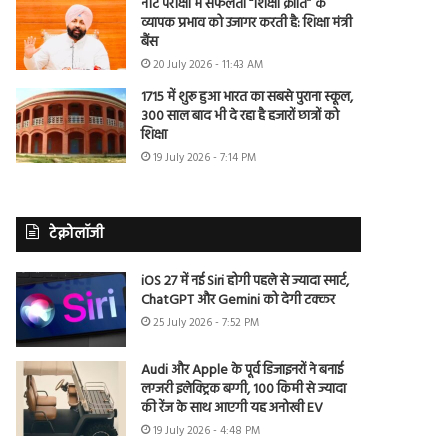
नीट परीक्षा में सफलता “शिक्षा क्रांति” के
व्यापक प्रभाव को उजागर करती है: शिक्षा मंत्री
बैंस
20 July 2026 - 11:43 AM
1715 में शुरू हुआ भारत का सबसे पुराना स्कूल,
300 साल बाद भी दे रहा है हजारों छात्रों को
शिक्षा
19 July 2026 - 7:14 PM
टेक्नोलॉजी
iOS 27 में नई Siri होगी पहले से ज्यादा स्मार्ट,
ChatGPT और Gemini को देगी टक्कर
25 July 2026 - 7:52 PM
Audi और Apple के पूर्व डिजाइनरों ने बनाई
लग्जरी इलेक्ट्रिक बग्गी, 100 किमी से ज्यादा
की रेंज के साथ आएगी यह अनोखी EV
19 July 2026 - 4:48 PM