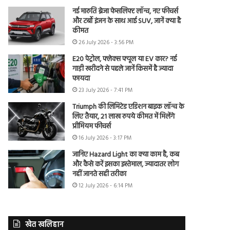
नई मारुति ब्रेजा फेसलिफ्ट लॉन्च, नए फीचर्स
और टर्बो इंजन के साथ आई SUV, जानें क्या है
कीमत
26 July 2026 - 3:56 PM
E20 पेट्रोल, फ्लेक्स फ्यूल या EV कार? नई
गाड़ी खरीदने से पहले जानें किसमें है ज्यादा
फायदा
23 July 2026 - 7:41 PM
Triumph की लिमिटेड एडिशन बाइक लॉन्च के
लिए तैयार, 21 लाख रुपये कीमत में मिलेंगे
प्रीमियम फीचर्स
16 July 2026 - 3:17 PM
जानिए Hazard Light का क्या काम है, कब
और कैसे करें इसका इस्तेमाल, ज्यादातर लोग
नहीं जानते सही तरीका
12 July 2026 - 6:14 PM
खेत खलिहान