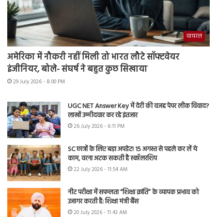
वायरल
अमेरिका में नौकरी नहीं मिली तो भारत लौटे सॉफ्टवेयर
इंजीनियर, बोले- संघर्ष ने बहुत कुछ सिखाया
29 July 2026 - 8:00 PM
UGC NET Answer Key में देरी की वजह पेपर लीक विवाद?
लाखों उम्मीदवार कर रहे इंतजार
26 July 2026 - 6:11 PM
SC छात्रों के लिए बड़ा अपडेट! 15 अगस्त से पहले कर लें ये
काम, वरना अटक सकती है स्कॉलरशिप
22 July 2026 - 11:54 AM
नीट परीक्षा में सफलता “शिक्षा क्रांति” के व्यापक प्रभाव को
उजागर करती है: शिक्षा मंत्री बैंस
20 July 2026 - 11:43 AM