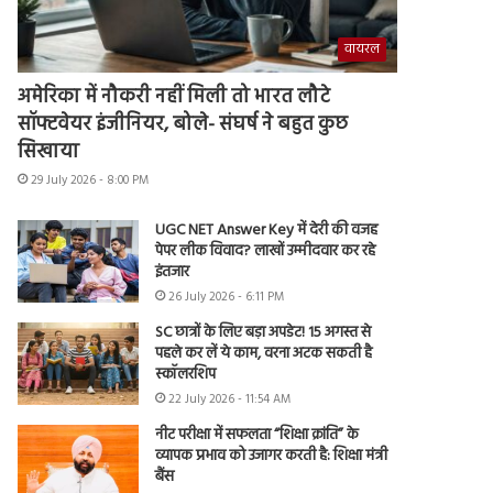
वायरल
अमेरिका में नौकरी नहीं मिली तो भारत लौटे
सॉफ्टवेयर इंजीनियर, बोले- संघर्ष ने बहुत कुछ
सिखाया
29 July 2026 - 8:00 PM
UGC NET Answer Key में देरी की वजह
पेपर लीक विवाद? लाखों उम्मीदवार कर रहे
इंतजार
26 July 2026 - 6:11 PM
SC छात्रों के लिए बड़ा अपडेट! 15 अगस्त से
पहले कर लें ये काम, वरना अटक सकती है
स्कॉलरशिप
22 July 2026 - 11:54 AM
नीट परीक्षा में सफलता “शिक्षा क्रांति” के
व्यापक प्रभाव को उजागर करती है: शिक्षा मंत्री
बैंस