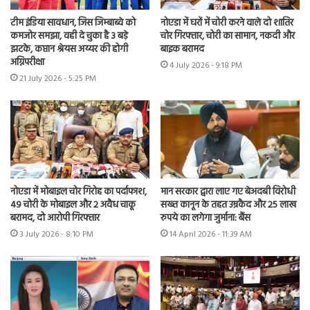
टीम इंडिया सावधान, जिस जिम्बाब्वे को
नोएडा में घरों में चोरी करने वाले दो शातिर
कमजोर समझा, वही दे चुका है 3 बड़े
चोर गिरफ्तार, चोरी का सामान, नकदी और
झटके, कप्तान श्रेयस अय्यर की होगी
बाइक बरामद
अग्निपरीक्षा
4 July 2026 - 9:18 PM
21 July 2026 - 5:25 PM
नोएडा में मोबाइल चोर गिरोह का पर्दाफाश,
मान सरकार द्वारा लाए गए बेअदबी विरोधी
49 चोरी के मोबाइल और 2 अवैध चाकू
सख्त कानून के तहत उम्रकैद और 25 लाख
बरामद, दो आरोपी गिरफ्तार
रुपये का लगेगा जुर्माना: बैंस
3 July 2026 - 8:10 PM
14 April 2026 - 11:39 AM