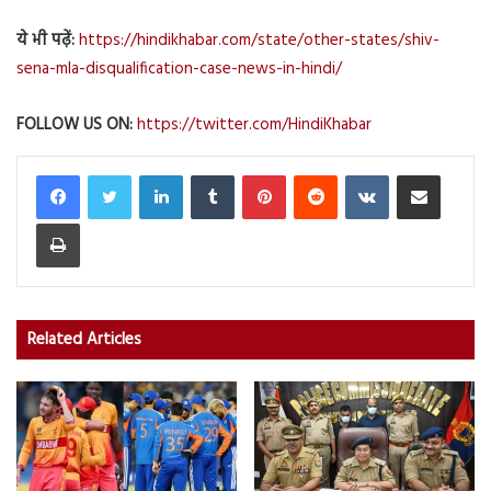
ये भी पढ़ें:
https://hindikhabar.com/state/other-states/shiv-
sena-mla-disqualification-case-news-in-hindi/
FOLLOW US ON:
https://twitter.com/HindiKhabar
LinkedIn
Tumblr
Pinterest
Reddit
VKontakte
Share via Email
Print
Related Articles