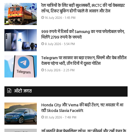
रेल यात्रियों के लिए बड़ी खुशखबरी, IRCTC की नई वेबसाइट
लॉन्च, टिकट बुकिंग होगी पहले से आसान और तेज
16 July 2026 - 1:45 PM
999 रुपये में रिजर्व करें Samsung का नया फोल्डेबल फोन,
मिलेंगे 2799 रुपये के फायदे
8 July 2026 - 5:54 PM
Telegram पर सरकार का बड़ा एक्शन, फिल्में और वेब सीरीज
देखना पड़ेगा भारी, तीन दिनों में दूसरा नोटिस
5 July 2026 - 2:25 PM
ऑटो जगत
Honda City और Verna की बढ़ी टेंशन, नए अवतार में आ
रही Skoda Slavia Facelift
30 July 2026 - 7:48 PM
नई मारुति ब्रेजा फेसलिफ्ट लॉन्च, नए फीचर्स और टर्बो इंजन के