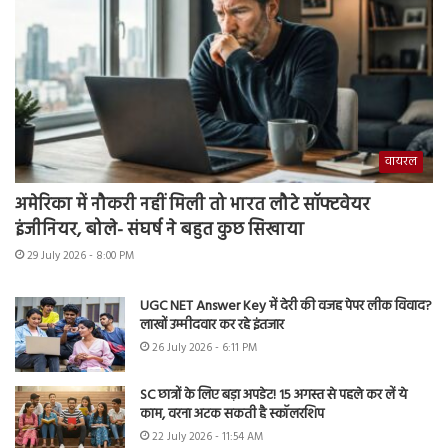
वायरल
अमेरिका में नौकरी नहीं मिली तो भारत लौटे सॉफ्टवेयर
इंजीनियर, बोले- संघर्ष ने बहुत कुछ सिखाया
29 July 2026 - 8:00 PM
UGC NET Answer Key में देरी की वजह पेपर लीक विवाद?
लाखों उम्मीदवार कर रहे इंतजार
26 July 2026 - 6:11 PM
SC छात्रों के लिए बड़ा अपडेट! 15 अगस्त से पहले कर लें ये
काम, वरना अटक सकती है स्कॉलरशिप
22 July 2026 - 11:54 AM