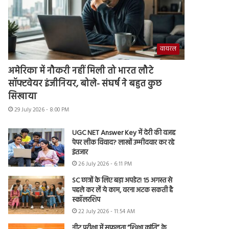
वायरल
अमेरिका में नौकरी नहीं मिली तो भारत लौटे
सॉफ्टवेयर इंजीनियर, बोले- संघर्ष ने बहुत कुछ
सिखाया
29 July 2026 - 8:00 PM
UGC NET Answer Key में देरी की वजह
पेपर लीक विवाद? लाखों उम्मीदवार कर रहे
इंतजार
26 July 2026 - 6:11 PM
SC छात्रों के लिए बड़ा अपडेट! 15 अगस्त से
पहले कर लें ये काम, वरना अटक सकती है
स्कॉलरशिप
22 July 2026 - 11:54 AM
नीट परीक्षा में सफलता “शिक्षा क्रांति” के