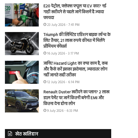
E20 पेट्रोल, फ्लेक्स फ्यूल या EV कार? नई
गाड़ी खरीदने से पहले जानें किसमें है ज्यादा
फायदा
23 July 2026 - 7:41 PM
Triumph की लिमिटेड एडिशन बाइक लॉन्च के
लिए तैयार, 21 लाख रुपये कीमत में मिलेंगे
प्रीमियम फीचर्स
16 July 2026 - 3:17 PM
जानिए Hazard Light का क्या काम है, कब
और कैसे करें इसका इस्तेमाल, ज्यादातर लोग
नहीं जानते सही तरीका
12 July 2026 - 6:14 PM
Renault Duster खरीदने का प्लान? 2 लाख
डाउन पेमेंट पर जानें कितनी बनेगी EMI और
कितना देना होगा लोन
9 July 2026 - 6:33 PM
खेत खलिहान