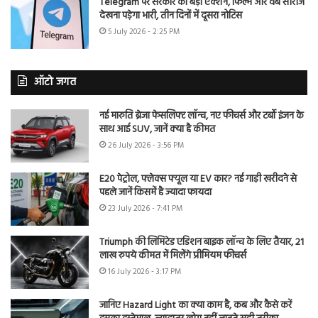
Telegram पर सरकार का बड़ा एक्शन, फिल्में और वेब सीरीज
देखना पड़ेगा भारी, तीन दिनों में दूसरा नोटिस
5 July 2026 - 2:25 PM
ऑटो जगत
नई मारुति ब्रेजा फेसलिफ्ट लॉन्च, नए फीचर्स और टर्बो इंजन के
साथ आई SUV, जानें क्या है कीमत
26 July 2026 - 3:56 PM
E20 पेट्रोल, फ्लेक्स फ्यूल या EV कार? नई गाड़ी खरीदने से
पहले जानें किसमें है ज्यादा फायदा
23 July 2026 - 7:41 PM
Triumph की लिमिटेड एडिशन बाइक लॉन्च के लिए तैयार, 21
लाख रुपये कीमत में मिलेंगे प्रीमियम फीचर्स
16 July 2026 - 3:17 PM
जानिए Hazard Light का क्या काम है, कब और कैसे करें