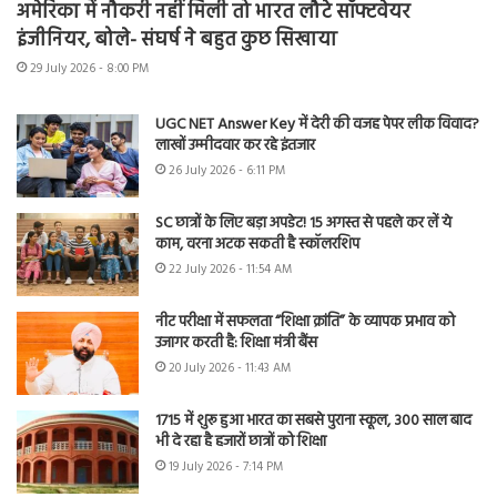
अमेरिका में नौकरी नहीं मिली तो भारत लौटे सॉफ्टवेयर
इंजीनियर, बोले- संघर्ष ने बहुत कुछ सिखाया
29 July 2026 - 8:00 PM
UGC NET Answer Key में देरी की वजह पेपर लीक विवाद?
लाखों उम्मीदवार कर रहे इंतजार
26 July 2026 - 6:11 PM
SC छात्रों के लिए बड़ा अपडेट! 15 अगस्त से पहले कर लें ये
काम, वरना अटक सकती है स्कॉलरशिप
22 July 2026 - 11:54 AM
नीट परीक्षा में सफलता “शिक्षा क्रांति” के व्यापक प्रभाव को
उजागर करती है: शिक्षा मंत्री बैंस
20 July 2026 - 11:43 AM
1715 में शुरू हुआ भारत का सबसे पुराना स्कूल, 300 साल बाद
भी दे रहा है हजारों छात्रों को शिक्षा
19 July 2026 - 7:14 PM