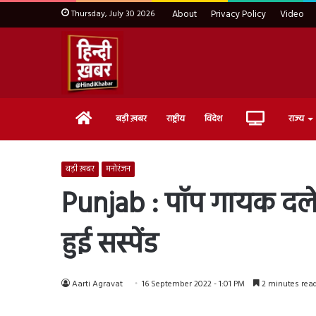
Thursday, July 30 2026
About
Privacy Policy
Video
Home
Live
बड़ी ख़बर
राष्ट्रीय
विदेश
राज्य
TV
बड़ी ख़बर
मनोरंजन
Punjab : पॉप गायक दलेर
हुई सस्पेंड
Aarti Agravat
16 September 2022 - 1:01 PM
2 minutes rea