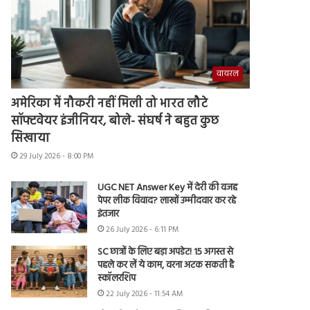
वायरल
अमेरिका में नौकरी नहीं मिली तो भारत लौटे
सॉफ्टवेयर इंजीनियर, बोले- संघर्ष ने बहुत कुछ
सिखाया
29 July 2026 - 8:00 PM
UGC NET Answer Key में देरी की वजह
पेपर लीक विवाद? लाखों उम्मीदवार कर रहे
इंतजार
26 July 2026 - 6:11 PM
SC छात्रों के लिए बड़ा अपडेट! 15 अगस्त से
पहले कर लें ये काम, वरना अटक सकती है
स्कॉलरशिप
22 July 2026 - 11:54 AM