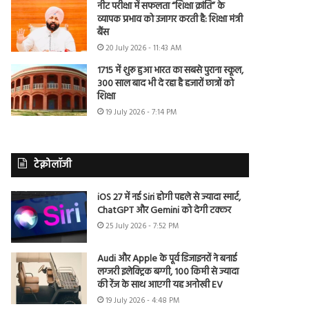
नीट परीक्षा में सफलता “शिक्षा क्रांति” के
व्यापक प्रभाव को उजागर करती है: शिक्षा मंत्री
बैंस
20 July 2026 - 11:43 AM
1715 में शुरू हुआ भारत का सबसे पुराना स्कूल,
300 साल बाद भी दे रहा है हजारों छात्रों को
शिक्षा
19 July 2026 - 7:14 PM
टेक्नोलॉजी
iOS 27 में नई Siri होगी पहले से ज्यादा स्मार्ट,
ChatGPT और Gemini को देगी टक्कर
25 July 2026 - 7:52 PM
Audi और Apple के पूर्व डिजाइनरों ने बनाई
लग्जरी इलेक्ट्रिक बग्गी, 100 किमी से ज्यादा
की रेंज के साथ आएगी यह अनोखी EV
19 July 2026 - 4:48 PM