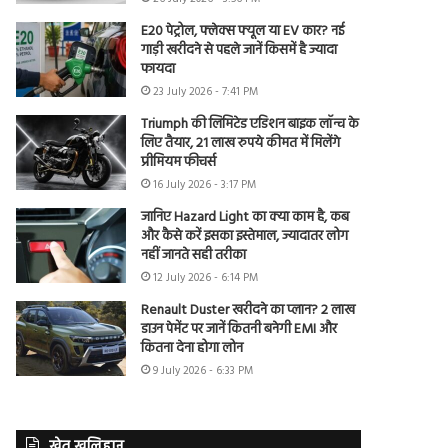
E20 पेट्रोल, फ्लेक्स फ्यूल या EV कार? नई
गाड़ी खरीदने से पहले जानें किसमें है ज्यादा
फायदा
23 July 2026 - 7:41 PM
Triumph की लिमिटेड एडिशन बाइक लॉन्च के
लिए तैयार, 21 लाख रुपये कीमत में मिलेंगे
प्रीमियम फीचर्स
16 July 2026 - 3:17 PM
जानिए Hazard Light का क्या काम है, कब
और कैसे करें इसका इस्तेमाल, ज्यादातर लोग
नहीं जानते सही तरीका
12 July 2026 - 6:14 PM
Renault Duster खरीदने का प्लान? 2 लाख
डाउन पेमेंट पर जानें कितनी बनेगी EMI और
कितना देना होगा लोन
9 July 2026 - 6:33 PM
खेत खलिहान