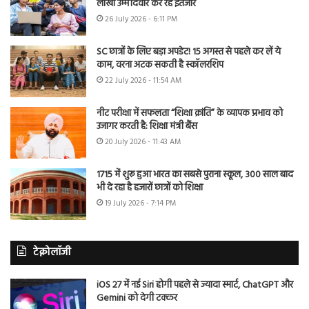
लाखों उम्मीदवार कर रहे इंतजार
26 July 2026 - 6:11 PM
SC छात्रों के लिए बड़ा अपडेट! 15 अगस्त से पहले कर लें ये
काम, वरना अटक सकती है स्कॉलरशिप
22 July 2026 - 11:54 AM
नीट परीक्षा में सफलता “शिक्षा क्रांति” के व्यापक प्रभाव को
उजागर करती है: शिक्षा मंत्री बैंस
20 July 2026 - 11:43 AM
1715 में शुरू हुआ भारत का सबसे पुराना स्कूल, 300 साल बाद
भी दे रहा है हजारों छात्रों को शिक्षा
19 July 2026 - 7:14 PM
टेक्नोलॉजी
iOS 27 में नई Siri होगी पहले से ज्यादा स्मार्ट, ChatGPT और
Gemini को देगी टक्कर