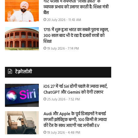
नीट परीक्षा में सफलता “शिक्षा क्रांति” के
व्यापक प्रभाव को उजागर करती है: शिक्षा मंत्री
बैंस
20 July 2026 - 11:43 AM
1715 में शुरू हुआ भारत का सबसे पुराना स्कूल,
300 साल बाद भी दे रहा है हजारों छात्रों को
शिक्षा
19 July 2026 - 7:14 PM
टेक्नोलॉजी
iOS 27 में नई Siri होगी पहले से ज्यादा स्मार्ट,
ChatGPT और Gemini को देगी टक्कर
25 July 2026 - 7:52 PM
Audi और Apple के पूर्व डिजाइनरों ने बनाई
लग्जरी इलेक्ट्रिक बग्गी, 100 किमी से ज्यादा
की रेंज के साथ आएगी यह अनोखी EV
19 July 2026 - 4:48 PM