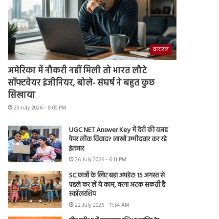
वायरल
अमेरिका में नौकरी नहीं मिली तो भारत लौटे
सॉफ्टवेयर इंजीनियर, बोले- संघर्ष ने बहुत कुछ
सिखाया
29 July 2026 - 8:00 PM
UGC NET Answer Key में देरी की वजह
पेपर लीक विवाद? लाखों उम्मीदवार कर रहे
इंतजार
26 July 2026 - 6:11 PM
SC छात्रों के लिए बड़ा अपडेट! 15 अगस्त से
पहले कर लें ये काम, वरना अटक सकती है
स्कॉलरशिप
22 July 2026 - 11:54 AM