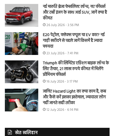
नई मारुति ब्रेजा फेसलिफ्ट लॉन्च, नए फीचर्स
और टर्बो इंजन के साथ आई SUV, जानें क्या है
कीमत
26 July 2026 - 3:56 PM
E20 पेट्रोल, फ्लेक्स फ्यूल या EV कार? नई
गाड़ी खरीदने से पहले जानें किसमें है ज्यादा
फायदा
23 July 2026 - 7:41 PM
Triumph की लिमिटेड एडिशन बाइक लॉन्च के
लिए तैयार, 21 लाख रुपये कीमत में मिलेंगे
प्रीमियम फीचर्स
16 July 2026 - 3:17 PM
जानिए Hazard Light का क्या काम है, कब
और कैसे करें इसका इस्तेमाल, ज्यादातर लोग
नहीं जानते सही तरीका
12 July 2026 - 6:14 PM
खेत खलिहान