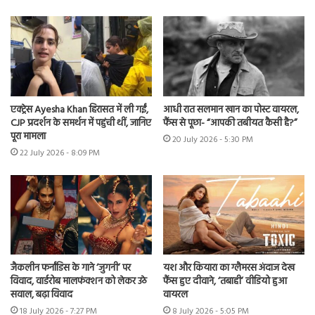
एक्ट्रेस Ayesha Khan हिरासत में ली गईं,
आधी रात सलमान खान का पोस्ट वायरल,
CJP प्रदर्शन के समर्थन में पहुंची थीं, जानिए
फैंस से पूछा- “आपकी तबीयत कैसी है?”
पूरा मामला
20 July 2026 - 5:30 PM
22 July 2026 - 8:09 PM
जैकलीन फर्नांडिस के गाने ‘जुगनी’ पर
यश और कियारा का ग्लैमरस अंदाज देख
विवाद, वार्डरोब मालफंक्शन को लेकर उठे
फैंस हुए दीवाने, ‘तबाही’ वीडियो हुआ
सवाल, बढ़ा विवाद
वायरल
18 July 2026 - 7:27 PM
8 July 2026 - 5:05 PM