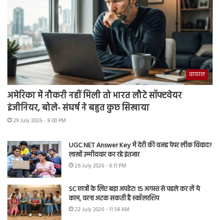
वायरल
अमेरिका में नौकरी नहीं मिली तो भारत लौटे सॉफ्टवेयर
इंजीनियर, बोले- संघर्ष ने बहुत कुछ सिखाया
29 July 2026 - 8:00 PM
UGC NET Answer Key में देरी की वजह पेपर लीक विवाद?
लाखों उम्मीदवार कर रहे इंतजार
26 July 2026 - 6:11 PM
SC छात्रों के लिए बड़ा अपडेट! 15 अगस्त से पहले कर लें ये
काम, वरना अटक सकती है स्कॉलरशिप
22 July 2026 - 11:54 AM