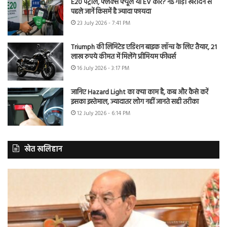
E20 पेट्रोल, फ्लेक्स फ्यूल या EV कार? नई गाड़ी खरीदने से
पहले जानें किसमें है ज्यादा फायदा
23 July 2026 - 7:41 PM
Triumph की लिमिटेड एडिशन बाइक लॉन्च के लिए तैयार, 21
लाख रुपये कीमत में मिलेंगे प्रीमियम फीचर्स
16 July 2026 - 3:17 PM
जानिए Hazard Light का क्या काम है, कब और कैसे करें
इसका इस्तेमाल, ज्यादातर लोग नहीं जानते सही तरीका
12 July 2026 - 6:14 PM
खेत खलिहान