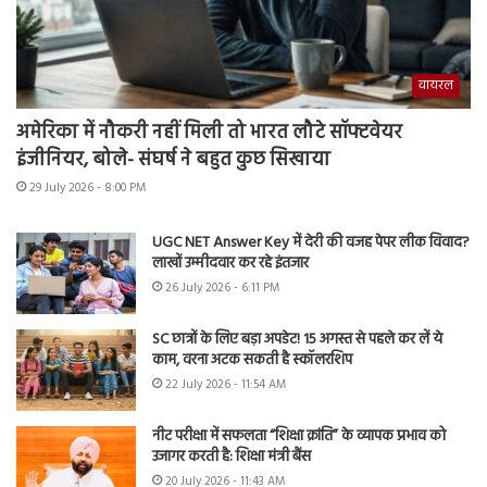
वायरल
अमेरिका में नौकरी नहीं मिली तो भारत लौटे सॉफ्टवेयर
इंजीनियर, बोले- संघर्ष ने बहुत कुछ सिखाया
29 July 2026 - 8:00 PM
UGC NET Answer Key में देरी की वजह पेपर लीक विवाद?
लाखों उम्मीदवार कर रहे इंतजार
26 July 2026 - 6:11 PM
SC छात्रों के लिए बड़ा अपडेट! 15 अगस्त से पहले कर लें ये
काम, वरना अटक सकती है स्कॉलरशिप
22 July 2026 - 11:54 AM
नीट परीक्षा में सफलता “शिक्षा क्रांति” के व्यापक प्रभाव को
उजागर करती है: शिक्षा मंत्री बैंस
20 July 2026 - 11:43 AM